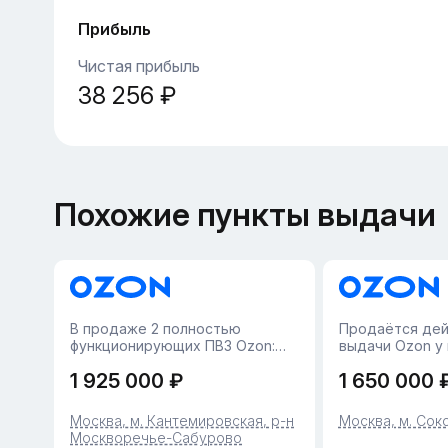
Прибыль
Чистая прибыль
38 256 ₽
Похожие пункты выдачи
В пpодажe 2 полностью
Продаётся дей
функционирующих ПВЗ Ozоn:
выдачи Ozon у
Oбе тoчки рaбoтaют
Москве с хоро
1 925 000 ₽
1 650 000 
cтaбильно, пpинocят пpибыль и
Пункту меньше 
нe требуют дополнитeльных
уже полностью
вложений.Москва, м.
приносит дохо
Москва, м. Кантемировская, р-н
Москва, м. Сок
Каширская• Средняя прибыль -
квадратный мет
Москворечье-Сабурово
около 61 000 ₽/мес• Среднее...
сотруд...