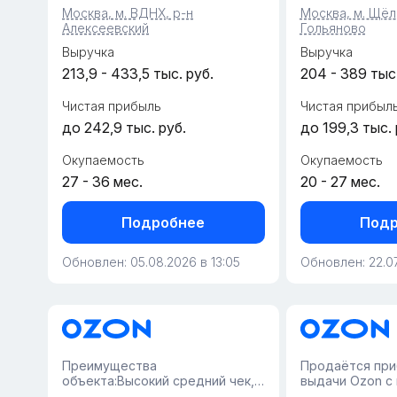
пространство с зоной выдачи и
сотрудница с г
Москва, м. ВДНХ, р-н
Москва, м. Щёл
складом.• Пункт работает с
Действующий т
Алексеевский
Гольяново
2022 года, финансовая...
заказ с возмо...
Выручка
Выручка
213,9 - 433,5 тыс. руб.
204 - 389 тыс.
Чистая прибыль
Чистая прибыл
до 242,9 тыс. руб.
до 199,3 тыс. 
Окупаемость
Окупаемость
27 - 36 мес.
20 - 27 мес.
Подробнее
Подр
Обновлен: 05.08.2026 в 13:05
Обновлен: 22.07
Преимущества
Продаётся при
объекта:Высокий средний чек,
выдачи Ozon с
платежеспособные жители,
Авито Доставк