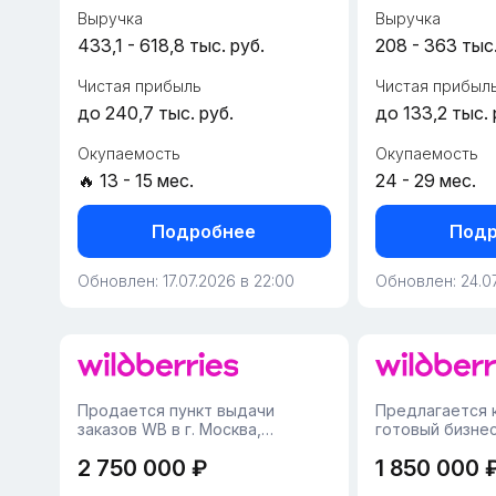
Выручка
Выручка
433,1 - 618,8 тыс. руб.
208 - 363 тыс.
Чистая прибыль
Чистая прибыл
до 240,7 тыс. руб.
до 133,2 тыс. 
Окупаемость
Окупаемость
🔥 13 - 15 мес.
24 - 29 мес.
Подробнее
Подр
Обновлен: 17.07.2026 в 22:00
Обновлен: 24.07
Продается пункт выдачи
Предлагается к
заказов WB в г. Москва,
готовый бизнес
Алексеевский район• Площадь
в районе Голья
2 750 000 ₽
1 850 000 
помещения — 30 м²,
наличии помещ
компактное и функциональное
квадратный ме