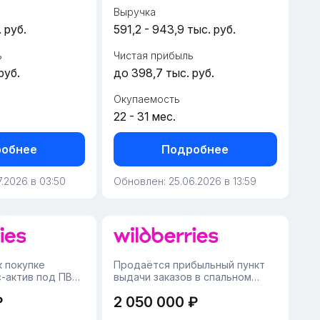
диверсификацию...
Выручка
 руб.
591,2 - 943,9 тыс. руб.
ь
Чистая прибыль
руб.
до 398,7 тыс. руб.
Окупаемость
22 - 31 мес.
обнее
Подробнее
.2026 в 03:50
Обновлен: 25.06.2026 в 13:59
 покупке
Продаётся прибыльный пункт
-актив под ПВЗ
выдачи заказов в спальном
ново, Москва. В
районе у метро Лианозово. В
₽
2 050 000 ₽
ение 41
день в среднем 600 ШК, иногда
тр и постоянная
доходит до тысячи. Слева и