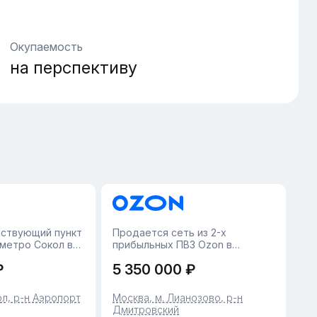
Окупаемость
на перспективу
ствующий пункт
Продается сеть из 2-х
 метро Сокол в
прибыльных ПВЗ Ozon в
шей прибылью.
МосквеПредлагается к
₽
5 350 000 ₽
года, но бизнес
приобретению готовый
 работает и
сетевой бизнес с трехлетней
д. Площадь 21
историей. Пункты расположены
ол, р-н Аэропорт
Москва, м. Лианозово, р-н
р, в штате два
в разных округах Москвы, что
Дмитровский
обеспечивает