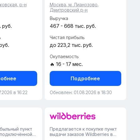
рафиком 5/2.
справа строятся два новых
ковская, р-н
Москва, м. Лианозово,
ариф 3,69 % за
жилых комплекса — это
Дмитровский р-н
гарантия роста...
Выручка
 руб.
467 - 668 тыс. руб.
ь
Чистая прибыль
руб.
до 223,2 тыс. руб.
Окупаемость
🔥 16 - 17 мес.
обнее
Подробнее
.2026 в 16:22
Обновлен: 01.08.2026 в 18:30
быльный пункт
Предлагается к покупке пункт
 подключённой
выдачи заказов Wildberries в
ой в спальном
жилом комплексе Москвы