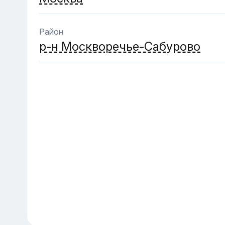
Район
р-н Москворечье-Сабурово