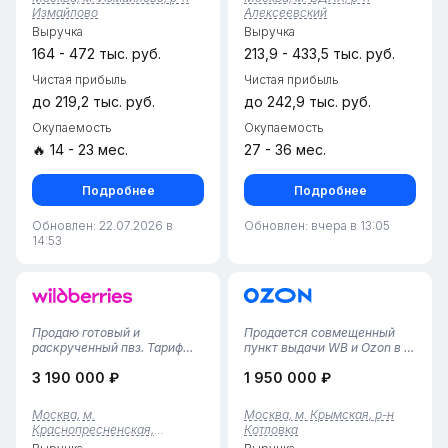
стабильно, не требует
пространство с зоной
Измайлово
Алексеевский
дополнительных вложений и
выдачи и складом.• Пункт
Выручка
Выручка
личного присутствия
работает с 2022 года,
владел...
финансовая...
164 - 472 тыс. руб.
213,9 - 433,5 тыс. руб.
Чистая прибыль
Чистая прибыль
до 219,2 тыс. руб.
до 242,9 тыс. руб.
Окупаемость
Окупаемость
🔥 14 - 23 мес.
27 - 36 мес.
Подробнее
Подробнее
Обновлен: 22.07.2026 в
Обновлен: вчера в 13:05
14:53
Продаю готовый и
Продается совмещенный
раскрученный пвз. Тариф
пункт выдачи WB и Ozon в г.
6.22 %, можно без особых
Москва, район Котловка•
3 190 000 ₽
1 950 000 ₽
усилий заработывать с
Площадь помещения — 110
таким тарифом.В смену
м², просторное помещение с
работает один
большой зоной выдачи и
Москва, м.
Москва, м. Крымская, р-н
человек.Аренда 100000 +
вместительным складом.•
Краснопресненская,
Котловка
6000
Пункты работают с 2025
Пресненский р-н