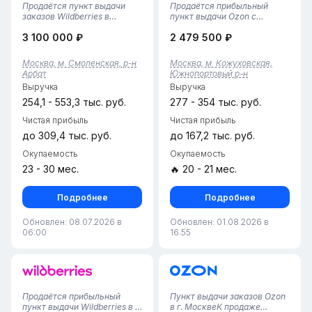
Продаётся пункт выдачи
Продаётся прибыльный
заказов Wildberries в
пункт выдачи Ozon с
МосквеСтабильный готовый
подключённой Авито
3 100 000 ₽
2 479 500 ₽
бизнес с пятилетней
Доставкой в спальном
историей — действующий
районе. В этом году рядом
ПВЗ Wildberries в Москве. За
сдаются новые дома —
Москва, м. Смоленская, р-н
Москва, м. Кожуховская,
годы работы сформирована
оборот ещё вырастет.
Арбат
Южнопортовый р-н
лояльная клиентская база,
Площадь 24 квадратных
Выручка
Выручка
выстрое...
метра, в штате два
сотрудника...
254,1 - 553,3 тыс. руб.
277 - 354 тыс. руб.
Чистая прибыль
Чистая прибыль
до 309,4 тыс. руб.
до 167,2 тыс. руб.
Окупаемость
Окупаемость
23 - 30 мес.
🔥 20 - 21 мес.
Подробнее
Подробнее
Обновлен: 08.07.2026 в
Обновлен: 01.08.2026 в
06:00
16:55
Продаётся прибыльный
Пункт выдачи заказов Ozon
пункт выдачи Wildberries в 5
в г. МосквеК продаже