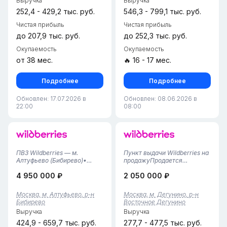
Выручка
Выручка
коммуналкаПостоянные
года,...
клиенты дают трафик даже
252,4 - 429,2 тыс. руб.
546,3 - 799,1 тыс. руб.
н...
Чистая прибыль
Чистая прибыль
до 207,9 тыс. руб.
до 252,3 тыс. руб.
Окупаемость
Окупаемость
от 38 мес.
🔥 16 - 17 мес.
Подробнее
Подробнее
Обновлен: 17.07.2026 в
Обновлен: 08.06.2026 в
22:00
08:00
ПВЗ Wildberries — м.
Пункт выдачи Wildberries на
Алтуфьево (Бибирево)•
продажуПродается
Локация: Москва, район
действующий ПВЗ
4 950 000 ₽
2 050 000 ₽
Бибирево, в шаговой
Wildberries, расположенный
доступности от метро
на первой линии с выходом
Алтуфьево.• Тариф: 4,44%.•
на улицу и рядом с
Москва, м. Алтуфьево, р-н
Москва, м. Дегунино, р-н
Статус: Молодой
остановкой. Общий стаж —
Бибирево
Восточное Дегунино
прибыльный пункт с
4 года, работает стабильно.
Выручка
Выручка
активной динамикой роста
Тариф — 4,38 %...
обо...
424,9 - 659,7 тыс. руб.
277,7 - 477,5 тыс. руб.