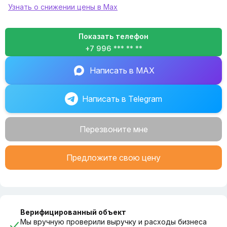
подтверждаются через личный кабинет партнера.
Узнать о снижении цены в Max
Идеальный вариант как для расширения сети, так и для
первого бизнес-проекта.
Показать телефон
+7 996 *** ** **
Подробная информация предоставляется по запросу.
Звоните!
Написать в MAX
Написать в Telegram
Перезвоните мне
Предложите свою цену
Верифицированный объект
Мы вручную проверили выручку и расходы бизнеса