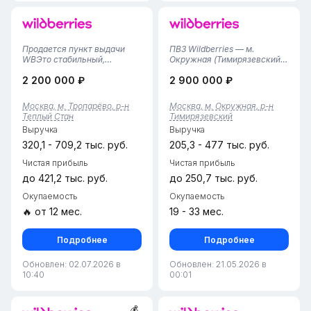
Продается пункт выдачи
ПВЗ Wildberries — м.
WBЭто стабильный,
Окружная (Тимирязевский
пассивный бизнес с
р-н)• Локация: Москва,
2 200 000 ₽
2 900 000 ₽
хорошими оборотами и
Тимирязевский район, в
постоянным
шаговой доступности от
спросом.Финансовые
метро Окружная.• Дата
Москва, м. Тропарёво, р-н
Москва, м. Окружная, р-н
показатели:В сезон (с
открытия: апрель 2025 г.
Теплый Стан
Тимирязевский
сентября по декабрь)
(стабильный актив с
Выручка
Выручка
обороты достигают 8–12
наработанной базо...
миллионов рублей.Тариф...
320,1 - 709,2 тыс. руб.
205,3 - 477 тыс. руб.
Чистая прибыль
Чистая прибыль
до 421,2 тыс. руб.
до 250,7 тыс. руб.
Окупаемость
Окупаемость
🔥 от 12 мес.
19 - 33 мес.
Подробнее
Подробнее
Обновлен: 02.07.2026 в
Обновлен: 21.05.2026 в
10:40
00:01
💰