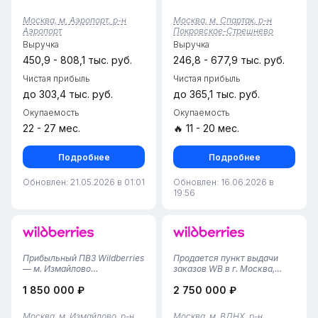
престижный район Аэропорт
ноября 2025 года
с высокой покупательной
(налаженные процессы,
Москва, м. Аэропорт, р-н
Москва, м. Спартак, р-н
способностью.• Тарифы: •
стабильная клиентская
Аэропорт
Покровское-Стрешнево
Wildberries: 6,16% (редкая и
база);штат: 2 сотрудника
Выручка
Выручка
максимально выго...
(команда остаётся с новым
владель...
450,9 - 808,1 тыс. руб.
246,8 - 677,9 тыс. руб.
Чистая прибыль
Чистая прибыль
до 303,4 тыс. руб.
до 365,1 тыс. руб.
Окупаемость
Окупаемость
22 - 27 мес.
🔥 11 - 20 мес.
Подробнее
Подробнее
Обновлен: 21.05.2026 в 01:01
Обновлен: 16.06.2026 в
19:56
Прибыльный ПВЗ Wildberries
Продается пункт выдачи
— м. Измайлово
заказов WB в г. Москва,
(Измайлово)Продается
Алексеевский район•
1 850 000 ₽
2 750 000 ₽
полностью готовый и
Площадь помещения — 30
автономный бизнес в
м², компактное и
Москве. Пункт работает
функциональное
Москва, м. Измайлово, р-н
Москва, м. ВДНХ, р-н