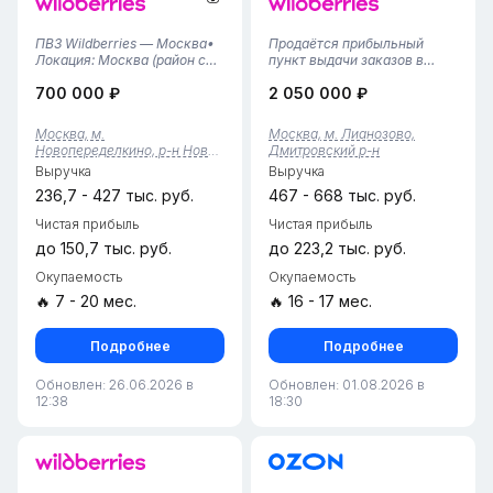
ПВЗ Wildberries — Москва•
Продаётся прибыльный
Локация: Москва (район с
пункт выдачи заказов в
высокой плотностью
спальном районе у метро
700 000 ₽
2 050 000 ₽
населения).• Площадь: 44
Лианозово. В день в
кв. м — просторное
среднем 600 ШК, иногда
помещение с
доходит до тысячи. Слева и
Москва, м.
Москва, м. Лианозово,
вместительным складом и
справа строятся два новых
Новопеределкино, р-н Ново-
Дмитровский р-н
комфортной клиентской
жилых комплекса — это
Переделкино
Выручка
Выручка
зоной.• Статус:
гарантия роста...
Действующий...
236,7 - 427 тыс. руб.
467 - 668 тыс. руб.
Чистая прибыль
Чистая прибыль
до 150,7 тыс. руб.
до 223,2 тыс. руб.
Окупаемость
Окупаемость
🔥 7 - 20 мес.
🔥 16 - 17 мес.
Подробнее
Подробнее
Обновлен: 26.06.2026 в
Обновлен: 01.08.2026 в
12:38
18:30