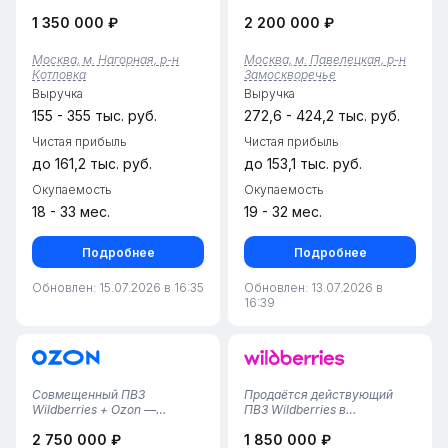
минутах от метро Нагорная.
предлагается действующий
1 350 000 ₽
2 200 000 ₽
Аренда 90 000 рублей за 54
пункт выдачи заказов Ozon.
квадратных метра.
Бизнес функционирует
Просторное помещение с
полтора года,
Москва, м. Нагорная, р-н
Москва, м. Павелецкая, р-н
огромной клиентской зоной,
демонстрирует стабильный
Котловка
Замоскворечье
большой входной группой,
поток клиентов и
Выручка
Выручка
дву...
налаженные
операционные...
155 - 355 тыс. руб.
272,6 - 424,2 тыс. руб.
Чистая прибыль
Чистая прибыль
до 161,2 тыс. руб.
до 153,1 тыс. руб.
Окупаемость
Окупаемость
18 - 33 мес.
19 - 32 мес.
Подробнее
Подробнее
Обновлен: 15.07.2026 в 16:35
Обновлен: 13.07.2026 в
16:39
Совмещенный ПВЗ
Продаётся действующий
Wildberries + Ozon —
ПВЗ Wildberries в
Москва, р-н Аэропорт•
Москве.Основные
2 750 000 ₽
1 850 000 ₽
Локация: Москва,
параметры:срок работы: с