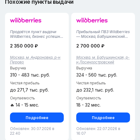
Похожие пункты выдачи
Продаётся пункт выдачи
Прибыльный ПВЗ Wildberries
Wildberries, бизнес успешно
— Москва, Бабушкинский
функционирует более 4 лет,
район Продается
2 350 000 ₽
2 700 000 ₽
сформирована солидная
стабильный пункт выдачи
клиентская база. Все
заказов в густонаселенном
процессы полностью
ЖК. Пункт работает с
Москва, м. Андроновка, р-н
Москва, м. Бабушкинская, р-
отлажены — вы можете
ноября 2022 года, имеет
Перово
н Лосиноостровский
сразу приступать к работе
отличную репутацию и
Выручка
Выручка
без дополните...
подтвержденную дох...
310 - 483 тыс. руб.
324 - 560 тыс. руб.
Чистая прибыль
Чистая прибыль
до 271,7 тыс. руб.
до 232,1 тыс. руб.
Окупаемость
Окупаемость
🔥 14 - 15 мес.
18 - 32 мес.
Подробнее
Подробнее
Обновлен: 30.07.2026 в
Обновлен: 22.07.2026 в
22:40
16:07