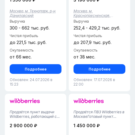
Wildberries, расположенных
таким тарифом.В смену
в Москве в районе
работает один
Москва, м. Технопарк, р-н
Москва, м.
Даниловский (метро
человек.Аренда 100000 +
Даниловский
Краснопресненская,
Технопарк) в ЖК бизнес-
6000
Пресненский р-н
Выручка
Выручка
класса. Обе точки открыты
коммуналкаПостоянные
в...
клиенты дают трафик даже
300 - 662 тыс. руб.
252,4 - 429,2 тыс. руб.
н...
Чистая прибыль
Чистая прибыль
до 221,5 тыс. руб.
до 207,9 тыс. руб.
Окупаемость
Окупаемость
от 66 мес.
от 38 мес.
Подробнее
Подробнее
Обновлен: 24.07.2026 в
Обновлен: 17.07.2026 в
15:23
22:00
Продаётся пункт выдачи
Продаётся ПВЗ Wildberries в
Wildberries, работающий с
МосквеГотовый пункт
ноября 2024 года. Тариф —
выдачи заказов Wildberries в
2 900 000 ₽
1 450 000 ₽
высокие 5,92%. Большое
новом жилом комплексе —
помещение 115 квадратных
перспективная инвестиция с
метров — просторная
растущим клиентским