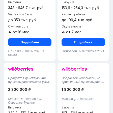
Выручка
Выручка
лояльных клиентов и
(компактное помещение,...
прозра...
343 - 645,7 тыс. руб.
153,6 - 254,3 тыс. руб.
Чистая прибыль
Чистая прибыль
до 353 тыс. руб.
до 109,4 тыс. руб.
Окупаемость
Окупаемость
🔥 от 16 мес.
🔥 от 7 мес.
Подробнее
Подробнее
Обновлен: 08.07.2026 в
Обновлен: 17.07.2026 в 21:21
06:00
Продаётся действующий
Продаётся небольшой, но
пункт выдачи заказов (ПВЗ)
прибыльный пункт выдачи
Ozon в Москве. Бизнес
Wildberries площадью 32
2 300 000 ₽
1 800 000 ₽
успешно функционирует с
квадратных метра с
2022 года, имеет
тарифом 4%,
стабильную клиентскую
расположенный рядом с
Москва, м. Планерная, р-н
Москва, р-н Якиманка
базу и отлаженные
метро Шаболовка в Москве.
Северное Тушино
процессы.Ключевые
Пункт работает 4 года,
Выручка
Выручка
параметры:Местоположение:
сформировалась
Моск...
постоянная...
342,3 - 551,3 тыс. руб.
167 - 502 тыс. руб.