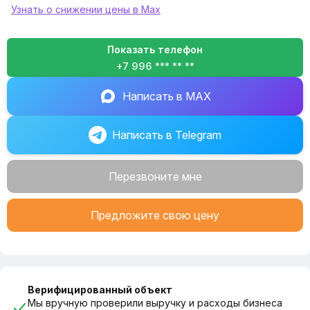
Узнать о снижении цены в Max
📞 Звоните или пишите прямо сейчас! ПВЗ Wildberries с
таким выгодным тарифом, отличной локацией и успешным
стартом в Москве — это надежная инвестиция.
Показать телефон
Организуем просмотр и ответим на все вопросы!
+7 996 *** ** **
Написать в MAX
Написать в Telegram
Перезвоните мне
Предложите свою цену
Верифицированный объект
Мы вручную проверили выручку и расходы бизнеса