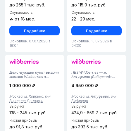
до 265,1 тыс. руб.
до 115,9 тыс. руб.
Окупаемость
Окупаемость
🔥 от 18 мес.
22 - 29 мес.
Подробнее
Подробнее
Обновлен: 07.07.2026 в
Обновлен: 15.07.2026 в
18:04
04:30
Действующий пункт выдачи
ПВЗ Wildberries — м.
заказов Wildberries в
Алтуфьево (Бибирево)•
Западном Дегунино
Локация: Москва, район
1 000 000 ₽
4 950 000 ₽
(Москва, м. Ховрино).
Бибирево, в шаговой
Работает более 4 лет,
доступности от метро
полностью налаженные
Алтуфьево.• Тариф: 4,44%.•
Москва, м. Ховрино, р-н
Москва, м. Алтуфьево, р-н
процессы — вход в готовый
Статус: Молодой
Западное Дегунино
Бибирево
бизнес без дополнительных
прибыльный пункт с
Выручка
Выручка
вложений. Чистая п...
активной динамикой роста
обо...
138 - 245 тыс. руб.
424,9 - 659,7 тыс. руб.
Чистая прибыль
Чистая прибыль
до 91,8 тыс. руб.
до 392,5 тыс. руб.