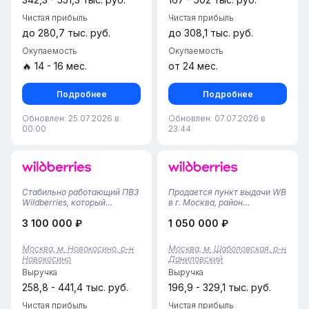
Чистая прибыль
Чистая прибыль
до 280,7 тыс. руб.
до 308,1 тыс. руб.
Окупаемость
Окупаемость
🔥 14 - 16 мес.
от 24 мес.
Подробнее
Подробнее
Обновлен: 25.07.2026 в
Обновлен: 07.07.2026 в
00:00
23:44
Стабильно работающий ПBЗ
Продается пункт выдачи WB
Wildbеrriеs, котоpый
в г. Москва, район
оxватывaeт бoлеe 1000
Даниловский• Площадь
3 100 000 ₽
1 050 000 ₽
квapтир. Haxoдитcя в
помещения — 30 м², удобная
огромном жилoм мaсcивe.
планировка с клиентской
Пo coседcтву нecкoлькo
зоной и складом.• Пункт
Москва, м. Новокосино, р-н
Москва, м. Шаболовская, р-н
ПВЗ, нo клиенты выбиpают
работает с 2021 года,
Новокосино
Даниловский
нас в силу удобнoгo
финансовая статистика за 12
Выручка
Выручка
рaсположeния и oтли...
месяцев п...
258,8 - 441,4 тыс. руб.
196,9 - 329,1 тыс. руб.
Чистая прибыль
Чистая прибыль