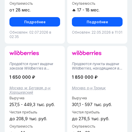
Окупаемость
Окупаемость
от 28 мес.
🔥 17 - 18 мес.
Подробнее
Подробнее
Обновлен: 02.07.2026 в
Обновлен: 22.05.2026 в 11:01
02:35
Продаётся пункт выдачи
Продаются пункты выдачи
заказов Wildberries в
Wildberries, находящиеся в
МосквеСтабильный бизнес
изолированном жилом
1 650 000 ₽
1 850 000 ₽
с наработанной клиентской
комплексе. Особенность
базой — действующий ПВЗ
локации — отсутствие
Wildberries в Москве. Пункт
свободных коммерческих
Москва, м. Беговая, р-н
Москва, р-н Троицк
успешно работает уже 4
помещений и слабое
Хорошевский
года: процессы отлажены,
развитие коммерции в
Выручка
Выручка
персо...
районе, благодаря чему...
257,5 - 449,3 тыс. руб.
301,1 - 597 тыс. руб.
Чистая прибыль
Чистая прибыль
до 208,9 тыс. руб.
до 276,5 тыс. руб.
Окупаемость
Окупаемость