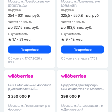
Москва, м. Преображенская
Москва, м. Локомотив, р-н
клиентская зона,
трафиком.Основные
площадь, р-н
Гольяново
вместительный склад и
параметры:Расположение:
Преображенское
Выручка
Выручка
перспективы для ра...
новый ЖК —...
354 - 631 тыс. руб.
325,5 - 550,8 тыс. руб.
Чистая прибыль
Чистая прибыль
до 327,5 тыс. руб.
до 183,6 тыс. руб.
Окупаемость
Окупаемость
🔥 17 - 21 мес.
🔥 9 - 18 мес.
Подробнее
Подробнее
Обновлен: 17.07.2026 в
Обновлен: вчера в 17:53
03:40
ПВЗ в Москве — м. Аэропорт
Продается действующий
(Густонаселенный
ПВЗ Wildberries в г. Москва
ЖК)Продается стабильный
(Даниловский район)•
3 250 000 ₽
399 000 ₽
пункт выдачи заказов в
Локация: Даниловский
престижном районе
район, Москва (престижная
Аэропорт. Бизнес работает
локация, высокий
Москва, м. Гражданская, р-н
Москва, м. Автозаводская, р-
более 2,5 лет, имеет
пешеходный трафик).•
Аэропорт
н Даниловский
наработанную базу
Площадь: 30 кв. м.