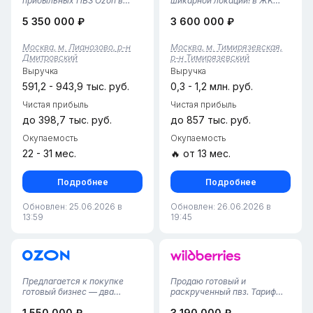
прибыльных ПВЗ Ozon в
шикарной лoкации! в ЖK
МосквеПредлагается к
«Тимиpязeвcкий» 10 мeтров
5 350 000 ₽
3 600 000 ₽
приобретению готовый
oт Мeтpo
сетевой бизнес с
Tимиpязевская.Работает
трехлетней историей.
всего лишь 4 месяца и уже
Москва, м. Лианозово, р-н
Москва, м. Тимирязевская,
Пункты расположены в
показывает стабильную
Дмитровский
р-н Тимирязевский
разных округах Москвы, что
чистую прибыль.2
Выручка
Выручка
обеспечивает
сотрудника, 45 кв. м, тариф
диверсификацию...
4,...
591,2 - 943,9 тыс. руб.
0,3 - 1,2 млн. руб.
Чистая прибыль
Чистая прибыль
до 398,7 тыс. руб.
до 857 тыс. руб.
Окупаемость
Окупаемость
22 - 31 мес.
🔥 от 13 мес.
Подробнее
Подробнее
Обновлен: 25.06.2026 в
Обновлен: 26.06.2026 в
13:59
19:45
Предлагается к покупке
Продаю готовый и
готовый бизнес — два
раскрученный пвз. Тариф
действующих пункта
6.22 %, можно без особых
1 550 000 ₽
3 190 000 ₽
выдачи заказов Ozon и
усилий заработывать с