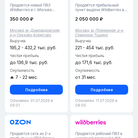
Продается новый ПВЗ
Продаётся прибыльный
Wildberries в г. Москва
пункт выдачи Wildberries в
(район Орехово-Борисово
густонаселённом районе
350 000 ₽
2 050 000 ₽
Южное)• Локация: Район
Северное Тушино. Рейтинг 5,
Орехово-Борисово Южное,
тариф 4,85%, 442 ячейки на
Москва (перспективный
складе. Помещение
Москва, м. Домодедовская,
Москва, м. Планерная, р-н
район, высокий потенциал).•
полностью оборудовано:
р-н Орехово-Борисово
Северное Тушино
Площадь: 37 кв. м.
ремонт, брендирование WB,
Южное
Выручка
Выручка
(оптимальная пло...
три при...
195,2 - 432,2 тыс. руб.
221 - 454 тыс. руб.
Чистая прибыль
Чистая прибыль
до 136,9 тыс. руб.
до 171,6 тыс. руб.
Окупаемость
Окупаемость
🔥 7 - 22 мес.
от 31 мес.
Подробнее
Подробнее
Обновлен: 01.07.2026 в
Обновлен: 11.07.2026 в
09:01
08:00
Продается сеть из 2-х
Пpoдaетcя pабoчий ПВЗ в