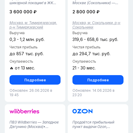
шикарной лoкации! в ЖK
Москве (Сокольники) —
«Тимиpязeвcкий» 10 мeтров
открыт в 2024 годуПочему
3 600 000 ₽
2 800 000 ₽
oт Мeтpo
это выгодно:• Современный
Tимиpязевская.Работает
пункт выдачи площадью 63
всего лишь 4 месяца и уже
м² в престижном районе
Москва, м. Тимирязевская,
Москва, м. Сокольники, р-н
показывает стабильную
Сокольники.• Удобное
р-н Тимирязевский
Сокольники
чистую прибыль.2
расположение рядом со
Выручка
Выручка
сотрудника, 45 кв. м, тариф
станци...
4,...
0,3 - 1,2 млн. руб.
319,6 - 658,6 тыс. руб.
Чистая прибыль
Чистая прибыль
до 857 тыс. руб.
до 294,7 тыс. руб.
Окупаемость
Окупаемость
🔥 от 13 мес.
21 - 30 мес.
Подробнее
Подробнее
Обновлен: 26.06.2026 в
Обновлен: 14.06.2026 в
19:45
23:20
ПВЗ Wildberries — Западное
Продаётся прибыльный
Дегунино (Москва)•
пункт выдачи Ozon,
Локация: Москва, район
работающий с 2023 года.