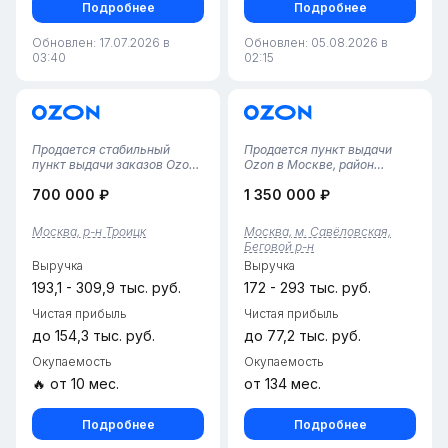
Подробнее
Подробнее
Обновлен: 17.07.2026 в
Обновлен: 05.08.2026 в
03:40
02:15
Продается стабильный
Продается пункт выдачи
пункт выдачи заказов Ozon
Ozon в Москве, район
в Новой Москве (г. Троицк).
БеговойУдачное
700 000 ₽
1 350 000 ₽
Бизнес работает почти 3
расположение в районе
года, имеет наработанную
Беговой — высокая
базу клиентов и полностью
плотность жилой и
Москва, р-н Троицк
Москва, м. Савёловская,
отлаженные
коммерческой застройки,
Беговой р-н
процессы.Ключевые
стабильный пешеходный
Выручка
Выручка
показатели:• Локация...
трафик .О бизнесе:* пункт
работает, о...
193,1 - 309,9 тыс. руб.
172 - 293 тыс. руб.
Чистая прибыль
Чистая прибыль
до 154,3 тыс. руб.
до 77,2 тыс. руб.
Окупаемость
Окупаемость
🔥 от 10 мес.
от 134 мес.
Подробнее
Подробнее