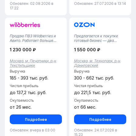
Обновлен: 02.08.2026 в
Обновлен: 27.07.2026 в 13:14
17:22
Продаю ПВЗ Wildberries и
Предлагается к покупке
Авито. Работает больше
готовый бизнес — два
года. Выплата WB в неделю
действующих пункта
1 230 000 ₽
1 550 000 ₽
60–70 тысяч рублей,
выдачи заказов Ozon и
выплата Авито в месяц 60–
Wildberries, расположенных
80 тысяч — хороший
в Москве в районе
Москва, м. Печатники, р-н
Москва, м. Технопарк, р-н
результат. Все аудиты WB,
Даниловский (метро
Текстильщики
Даниловский
включая выездной, успешно
Технопарк) в ЖК бизнес-
Выручка
Выручка
пройдены....
класса. Обе точки открыты
в...
185 - 393 тыс. руб.
300 - 662 тыс. руб.
Чистая прибыль
Чистая прибыль
до 137,2 тыс. руб.
до 221,5 тыс. руб.
Окупаемость
Окупаемость
от 26 мес.
от 66 мес.
Подробнее
Подробнее
Обновлен: вчера в 03:00
Обновлен: 24.07.2026 в
15:23