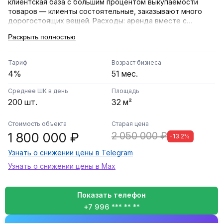
клиентская база с большим процентом выкупаемости
товаров — клиенты состоятельные, заказывают много
дорогостоящих вещей. Расходы: аренда вместе с
коммуналкой и интернетом составляет всего 70 000
Раскрыть полностью
рублей, фонд оплаты труда — 3500 рублей за смену. Вся
мебель и оборудование остаются новому собственнику.
Тариф
Возраст бизнеса
4%
51 мес.
Среднее ШК в день
Площадь
200 шт.
32 м²
Стоимость объекта
Старая цена
1 800 000 ₽
2 050 000 ₽
-13.2%
Узнать о снижении цены в Telegram
Узнать о снижении цены в Max
Показать телефон
+7 996 *** ** **