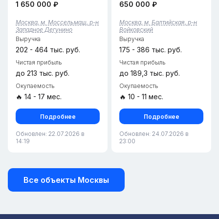
1 650 000 ₽
650 000 ₽
Западное Дегунино.
Площадь 30 квадратных
Расположен в зоне с
метров, в штате два
плотной жилой застройкой.•
сотрудника. Бизнес
Москва, м. Моссельмаш, р-н
Москва, м. Балтийская, р-н
Тариф: 4,64% (выгодная
полностью отлажен,
Западное Дегунино
Войковский
ставка для данной зоны).•
приносит стабильный доход.
Выручка
Выручка
Срок работы:...
Звоните, организуем
просмотр.
202 - 464 тыс. руб.
175 - 386 тыс. руб.
Чистая прибыль
Чистая прибыль
до 213 тыс. руб.
до 189,3 тыс. руб.
Окупаемость
Окупаемость
🔥 14 - 17 мес.
🔥 10 - 11 мес.
Подробнее
Подробнее
Обновлен: 22.07.2026 в
Обновлен: 24.07.2026 в
14:19
23:00
Все объекты Москвы