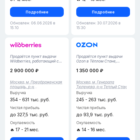
Подробнее
Подробнее
Обновлен: 06.06.2026 в
Обновлен: 30.07.2026 в
15:10
15:30
Продаётся пункт выдачи
Продаётся пункт выдачи
Wildberries, работающий с
Ozon в Тёплом Стане,
ноября 2024 года. Тариф —
расположенный в торговом
2 900 000 ₽
1 350 000 ₽
высокие 5,92%. Большое
центре. Работает год. Был
помещение 115 квадратных
куплен в марте 2026 года,
метров — просторная
поэтому статистика за
Москва, м. Преображенская
Москва, м. Генерала
клиентская зона,
предыдущие месяцы
площадь, р-н
Тюленева, р-н Теплый Стан
вместительный склад и
отсутствует, но есть данные
Преображенское
Выручка
Выручка
перспективы для ра...
за последни...
354 - 631 тыс. руб.
245 - 263 тыс. руб.
Чистая прибыль
Чистая прибыль
до 327,5 тыс. руб.
до 93,9 тыс. руб.
Окупаемость
Окупаемость
🔥 17 - 21 мес.
🔥 14 - 16 мес.