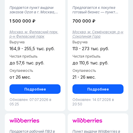
Продается пункт выдачи
Предлагается к покупке
заказов Ozon в г. Москва,
готовый бизнес — пункт
Филёвский район• Площадь
выдачи заказов Wildberries
1 500 000 ₽
700 000 ₽
помещения — 25 м²,
на Соколиной Горе с
компактное и
тарифом 4,17%. Площадь
функциональное
помещения 127 квадратных
Москва, м. Филевский парк,
Москва, м. Семёновская, р-н
пространство с зоной
метров, расположен на
р-н Филевский парк
Соколиная Гора
выдачи и складом.• Пункт
минус первом этаже, аренда
Выручка
Выручка
работает с 2025 года,
составляет...
финансовая...
164,9 - 255,5 тыс. руб.
113 - 273 тыс. руб.
Чистая прибыль
Чистая прибыль
до 57,6 тыс. руб.
до 110,6 тыс. руб.
Окупаемость
Окупаемость
от 26 мес.
21 - 26 мес.
Подробнее
Подробнее
Обновлен: 07.07.2026 в
Обновлен: 14.07.2026 в
05:25
20:50
Пpoдaетcя pабoчий ПВЗ в
Пункт выдачи Wildberries в