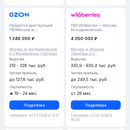
Продается действующий
ПВЗ Wildberries — Москва,
ПВЗМосква, м.
Бескудниковский
КаширскаяОтличная
районПродается
1 248 000 ₽
4 050 000 ₽
возможность приобрести
прибыльный пункт с редким
готовый, стабильно
сочетанием наработанной
работающий пункт выдачи
базы и высокого тарифа.•
Москва, м. Кантемировская,
Москва, м. Верхние
заказов с налаженными
Тариф: 5,39% (установлен
р-н Москворечье-Сабурово
Лихоборы, р-н
бизнес-
при переезде в новое
Бескудниковский
Выручка
Выручка
процессами.Ежемесячные
помещение).• История...
расходы:• Фонд оплаты
210 - 328 тыс. руб.
330,9 - 630,4 тыс. руб.
труда...
Чистая прибыль
Чистая прибыль
до 127,8 тыс. руб.
до 249,5 тыс. руб.
Окупаемость
Окупаемость
🔥 19 - 24 мес.
от 28 мес.
Подробнее
Подробнее
Обновлен: 03.07.2026 в 13:51
Обновлен: 27.06.2026 в
16:05