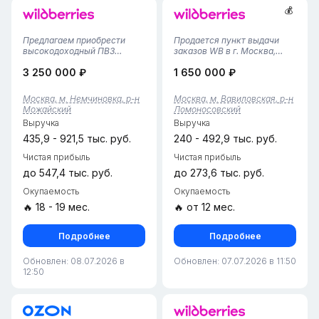
💰
Предлагаем приобрести
Продается пункт выдачи
высокодоходный ПВЗ
заказов WB в г. Москва,
Wildberries, расположенный
Ломоносовский район•
3 250 000 ₽
1 650 000 ₽
в престижном районе
Площадь помещения — 86
Москвы, рядом с метро
м², удобный и компактный
Сетунь! Этот прибыльный
формат для работы пункта
Москва, м. Немчиновка, р-н
Москва, м. Вавиловская, р-н
бизнес с отличной локацией,
выдачи.• Пункт работает с
Можайский
Ломоносовский
автоматизированным
2022 года, финансовая
Выручка
Выручка
управлением и слаже...
статистика...
435,9 - 921,5 тыс. руб.
240 - 492,9 тыс. руб.
Чистая прибыль
Чистая прибыль
до 547,4 тыс. руб.
до 273,6 тыс. руб.
Окупаемость
Окупаемость
🔥 18 - 19 мес.
🔥 от 12 мес.
Подробнее
Подробнее
Обновлен: 08.07.2026 в
Обновлен: 07.07.2026 в 11:50
12:50