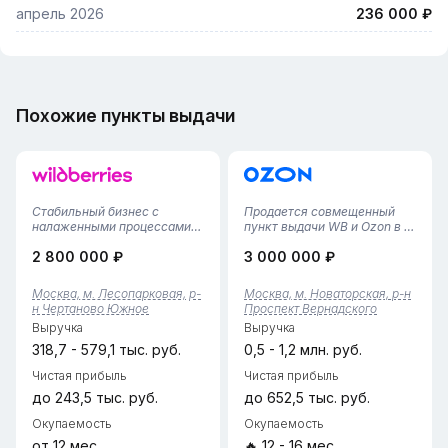
апрель 2026
236 000 ₽
Похожие пункты выдачи
Стабильный бизнес с
Продается совмещенный
налаженными процессами
пункт выдачи WB и Ozon в г.
— действующий ПВЗ
Москва, район Проспект
2 800 000 ₽
3 000 000 ₽
Wildberries в Москве. Пункт
Вернадского• Площадь
успешно работает более
помещения — 115 м²,
двух лет: процессы
просторное помещение с
Москва, м. Лесопарковая, р-
Москва, м. Новаторская, р-н
отлажены, персонал обучен,
удобной зоной выдачи и
н Чертаново Южное
Проспект Вернадского
клиентская база
большим складом для
Выручка
Выручка
сформирована, рейтинг на
хранения заказов.• П...
к...
318,7 - 579,1 тыс. руб.
0,5 - 1,2 млн. руб.
Чистая прибыль
Чистая прибыль
до 243,5 тыс. руб.
до 652,5 тыс. руб.
Окупаемость
Окупаемость
от 12 мес.
🔥 12 - 16 мес.