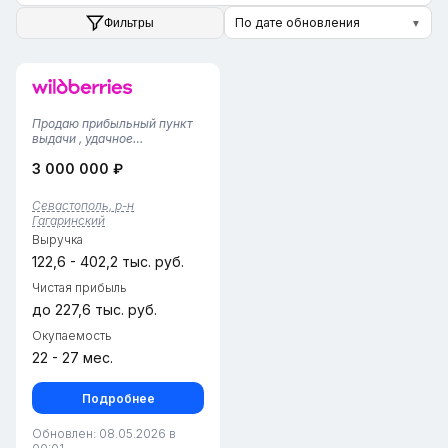
По дате обновления
Фильтры
▼
Продаю прибыльный пункт
выдачи , удачное
месторасположение.Пункт
3 000 000 ₽
продается «под ключ» со
всей мебелью и
техникой.График с 10:00 до
Севастополь, р-н
22:00Ухоженный склад с
Гагаринский
ячеечным хранением и
Выручка
прочными стеллажами.
Ника...
122,6 - 402,2 тыс. руб.
Чистая прибыль
до 227,6 тыс. руб.
Окупаемость
22 - 27 мес.
Подробнее
Обновлен: 08.05.2026 в