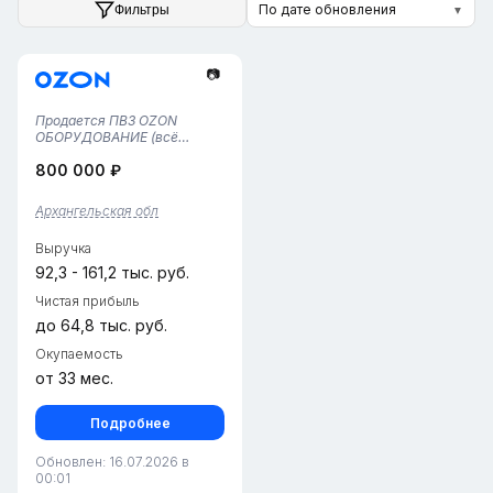
По дате обновления
Фильтры
▼
📷
Продается ПВЗ OZON ⠀
ОБОРУДОВАНИЕ (всё
исправно):• Стеллажи (на
800 000 ₽
всю площадь)• 1 ноутбук + 1
сканер• Принтер • Камера
видеонаблюдения• Мебель
Архангельская обл
для сотрудника и клиентов•
2 примерочные РАСХОДЫ:•
Выручка
Аренда —...
92,3 - 161,2 тыс. руб.
Чистая прибыль
до 64,8 тыс. руб.
Окупаемость
от 33 мес.
Подробнее
Обновлен: 16.07.2026 в
00:01