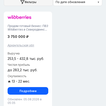
По дате обновления
Фильтры
▼
Продам готовый бизнес: ПВЗ
Wildberries в Северодвинске
(Новый город)Почему стоит
3 750 000 ₽
купить этот ПВЗ:1. Выгодный
тариф: Ставка 2,9%
позволяет получать
Архангельская обл
стабильную прибыль.2.
Высокий сервис: 3
Выручка
оборудованны...
253,5 - 432,8 тыс. руб.
Чистая прибыль
до 283,2 тыс. руб.
Окупаемость
🔥 13 - 22 мес.
Подробнее
Обновлен: 05.08.2026 в
05:05