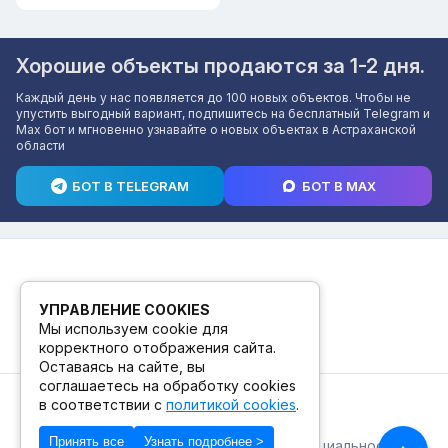
Хорошие объекты продаются за 1-2 дня.
Каждый день у нас появляется до 100 новых объектов. Чтобы не
упустить выгодный вариант, подпишитесь на бесплатный Telegram и
Max бот и мгновенно узнавайте о новых объектах в Астраханской
области
БОТ В TELEGRAM
БОТ В MAX
УПРАВЛЕНИЕ COOKIES
Мы используем cookie для
корректного отображения сайта.
Оставаясь на сайте, вы
соглашаетесь на обработку cookies
в соответствии с
политикой cookies
.
© 2026. ПВЗ! БУТИК.
Принять все
Узнать подробнее >
Публичная оферта
Политика конфиденциальности