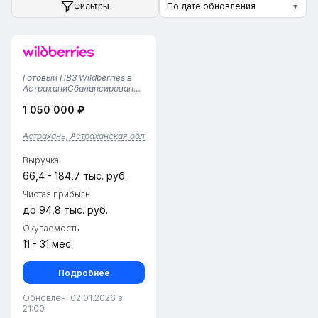
По дате обновления
Фильтры
▼
Готовый ПВЗ Wildberries в
АстраханиСбалансированное
решение для стабильного
1 050 000 ₽
дохода.Показатели:•
Доходность: от 50 000 руб./
месяц• Тарифная ставка:
Астрахань, Астраханская обл
2.44%• Рейтинг пункта: 5О
локации:Трусовский район
Выручка
—...
66,4 - 184,7 тыс. руб.
Чистая прибыль
до 94,8 тыс. руб.
Окупаемость
11 - 31 мес.
Подробнее
Обновлен: 02.01.2026 в
21:00