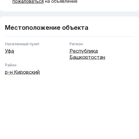
📞 Свяжитесь с нами, чтобы получить фин. показатели
пожаловаться
на объявление
данного объекта по месяцам и презентацию!
Местоположение объекта
Населенный пункт
Регион
Уфа
Республика
Башкортостан
Район
р-н Кировский