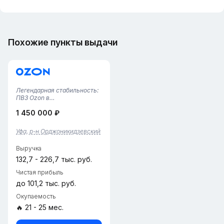
Похожие пункты выдачи
Легендарная стабильность:
ПВЗ Ozon в
Орджоникидзевском р-не.
1 450 000 ₽
Работает 5 лет!Ищете
бизнес, который не
закроется завтра?
Уфа, р-н Орджоникидзевский
Продается один из самых
«старых» и проверенных
Выручка
пунктов выдачи Ozon в
Уфе.Почему э...
132,7 - 226,7 тыс. руб.
Чистая прибыль
до 101,2 тыс. руб.
Окупаемость
🔥 21 - 25 мес.