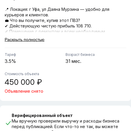
📍 Локация: г Уфа, ул Даяна Мурзина — удобно для
курьеров и клиентов.
💼 Что вы получите, купив этот ПВЗ?
✔ Действующую чистую прибыль 108 710.
✔ Помещение с ремонтом и всем необходимым.
✔ Рабочие договоры с маркетплейсами.
Раскрыть полностью
✔ Обучение и инструкции по управлению.
✔ Готовые процессы (логистика, хранение, выдача).
✔ Сотрудников, готовых остаться с вами.
Тариф
Возраст бизнеса
3.5%
31 мес.
📊 Финансы:
- Средний оборот в месяц: 3 106 000 ₽
Стоимость объекта
- % от выдачи: 3,5 %
450 000 ₽
- Рейтинг: 5.0.
Объявление снято
💡 Идеально для:
▪ Предпринимателей, которые хотят войти в e-commerce
без рисков.
▪ Инвесторов, ищущих стабильный доход.
▪ Того, кто хочет работать «на себя», но без сложного
Верифицированный объект
старта.
Мы вручную проверили выручку и расходы бизнеса
перед публикацией. Если что-то не так, вы можете