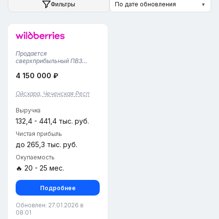
По дате обновления
Фильтры
▼
Продается
сверхприбыльный ПВЗ
Wildberries в
4 150 000 ₽
ГрозномНадежный бизнес с
длительной историей и
высокой доходностью.
Ойсхара, Чеченская Респ
Полностью укомплектован и
готов к передаче.Основные
Выручка
характеристики:• Локация:
Грозный,...
132,4 - 441,4 тыс. руб.
Чистая прибыль
до 265,3 тыс. руб.
Окупаемость
🔥 20 - 25 мес.
Подробнее
Обновлен: 27.01.2026 в
08:01