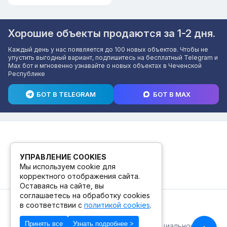
Хорошие объекты продаются за 1-2 дня.
Каждый день у нас появляется до 100 новых объектов. Чтобы не
упустить выгодный вариант, подпишитесь на бесплатный Telegram и
Max бот и мгновенно узнавайте о новых объектах в Чеченской
Республике
БОТ В TELEGRAM
БОТ В MAX
УПРАВЛЕНИЕ COOKIES
Мы используем cookie для
корректного отображения сайта.
Оставаясь на сайте, вы
соглашаетесь на обработку cookies
в соответствии с
политикой cookies
.
© 2026. ПВЗ! БУТИК.
Принять все
Узнать подробнее >
Публичная оферта
Политика конфиденциальности