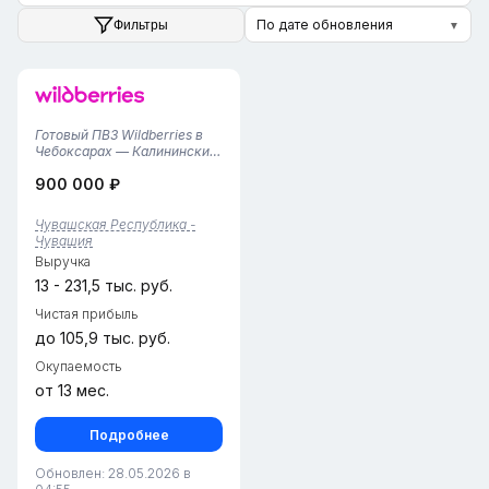
По дате обновления
Фильтры
▼
Готовый ПВЗ Wildberries в
Чебоксарах — Калининский
район — работает почти год
900 000 ₽
(42 м² / 2
сотрудника)Почему это
выгодно: • Пункт работает
Чувашская Республика -
почти год — процессы уже
Чувашия
отлаживаются,
Выручка
формируется лояльная к...
13 - 231,5 тыс. руб.
Чистая прибыль
до 105,9 тыс. руб.
Окупаемость
от 13 мес.
Подробнее
Обновлен: 28.05.2026 в