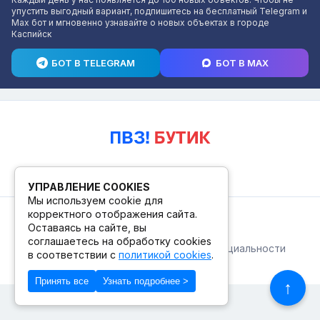
упустить выгодный вариант, подпишитесь на бесплатный Telegram и
Max бот и мгновенно узнавайте о новых объектах в городе
Каспийск
БОТ В TELEGRAM
БОТ В MAX
УПРАВЛЕНИЕ COOKIES
Мы используем cookie для
корректного отображения сайта.
© 2026. ПВЗ! БУТИК.
Оставаясь на сайте, вы
соглашаетесь на обработку cookies
Публичная оферта
Политика конфиденциальности
в соответствии с
политикой cookies
.
© Сделано в Фидживеб
Принять все
Узнать подробнее >
↑