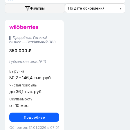
По дате обновления
Фильтры
▼
▌ Продаётся: Готовый
бизнес — Стабильный ПВЗ
Wildberries в Губкинском (50
350 000 ₽
м²)!Почему это выгодное
предложение:• Проверено
временем (работает с
Губкинский, мкр. № 11
ноября 2024 г.): Пункт
успешно функционирует
Выручка
более года....
80,2 - 146,4 тыс. руб.
Чистая прибыль
до 36,1 тыс. руб.
Окупаемость
от 10 мес.
Подробнее
Обновлен: 31.01.2026 в 07:01