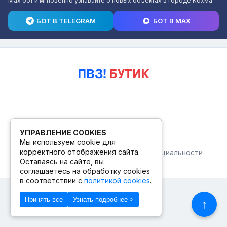
Max бот и мгновенно узнавайте о новых объектах в городе Кохма
БОТ В TELEGRAM
БОТ В MAX
© 2026. ПВЗ! БУТИК.
УПРАВЛЕНИЕ COOKIES
Мы используем cookie для
корректного отображения сайта.
Публичная оферта
Политика конфиденциальности
© Сделано в Фидживеб
Оставаясь на сайте, вы
соглашаетесь на обработку cookies
в соответствии с
политикой cookies
.
Принять все
Узнать подробнее >
↑