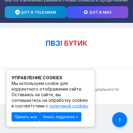
Max бот и мгновенно узнавайте о новых объектах в городе Нальчик
БОТ В TELEGRAM
БОТ В MAX
© 2026. ПВЗ! БУТИК.
УПРАВЛЕНИЕ COOKIES
Мы используем cookie для
корректного отображения сайта.
Публичная оферта
Политика конфиденциальности
© Сделано в Фидживеб
Оставаясь на сайте, вы
соглашаетесь на обработку cookies
в соответствии с
политикой cookies
.
Принять все
Узнать подробнее >
↑