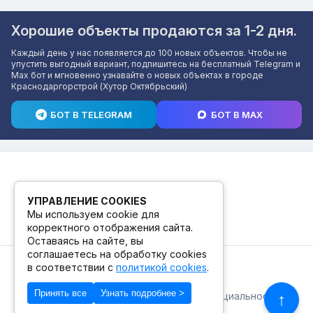
Хорошие объекты продаются за 1-2 дня.
Каждый день у нас появляется до 100 новых объектов. Чтобы не
упустить выгодный вариант, подпишитесь на бесплатный Telegram и
Max бот и мгновенно узнавайте о новых объектах в городе
Краснодаргорстрой (Хутор Октябрьский)
БОТ В TELEGRAM
БОТ В MAX
УПРАВЛЕНИЕ COOKIES
Мы используем cookie для
корректного отображения сайта.
Оставаясь на сайте, вы
соглашаетесь на обработку cookies
в соответствии с
политикой cookies
.
© 2026. ПВЗ! БУТИК.
Принять все
Узнать подробнее >
Публичная оферта
Политика конфиденциальности
↑
© Сделано в Фидживеб