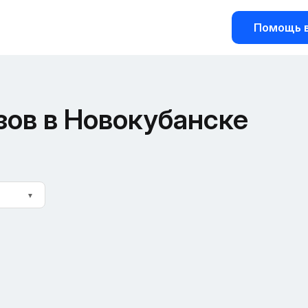
Помощь в
зов в Новокубанске
▼