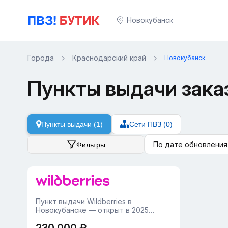
Новокубанск
Города
Краснодарский край
Новокубанск
Пункты выдачи зака
Пункты выдачи (1)
Сети ПВЗ (0)
По дате обновления
Фильтры
Пункт выдачи Wildberries в
Новокубанске — открыт в 2025
годуПочему это выгодно: • Удобное
расположение в городе