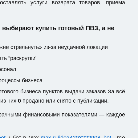
ставлять услуги возврата товаров, приема
выбирают купить готовый ПВЗ, а не
«не стрельнуть» из-за неудачной локации
ть "раскрутки"
рсонал
процессы бизнеса
тового бизнеса пунктов выдачи заказов За всё
 из них
0
продано или снято с публикации.
озрачными финансовыми показателями — каждое
bot
и бот в Max
max.ru/id024203222908_bot
, где