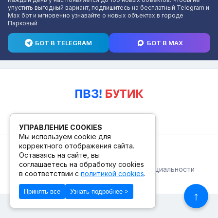
упустить выгодный вариант, подпишитесь на бесплатный Telegram и
Max бот и мгновенно узнавайте о новых объектах в городе
Парковый
БОТ В TELEGRAM
БОТ В MAX
УПРАВЛЕНИЕ COOKIES
Мы используем cookie для
корректного отображения сайта.
© 2026. ПВЗ! БУТИК.
Оставаясь на сайте, вы
соглашаетесь на обработку cookies
Публичная оферта
Политика конфиденциальности
в соответствии с
политикой cookies
.
© Сделано в Фидживеб
Принять все
Узнать подробнее >
↑