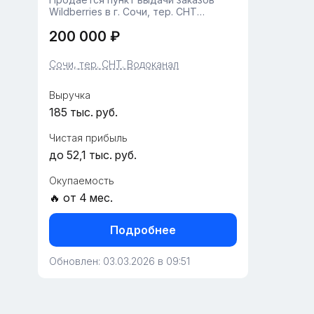
Wildberries в г. Сочи, тер. СНТ
«Водоканал».Дата открытия:
200 000 ₽
19.11.2025.Площадь помещения — 50
м². Пункт полностью оборудован и
готов к дальнейшей работе. В
Сочи, тер. СНТ. Водоканал
настоящий моме...
Выручка
185 тыс. руб.
Чистая прибыль
до 52,1 тыс. руб.
Окупаемость
🔥 от 4 мес.
Подробнее
Обновлен: 03.03.2026 в 09:51