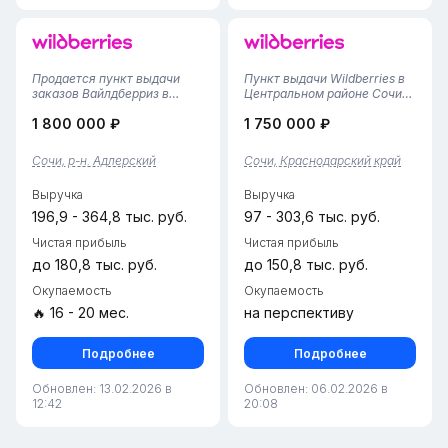
Продается пункт выдачи
Пункт выдачи Wildberries в
заказов Вайлдберриз в
Центральном районе Сочи
Сочи!Предлагается
— открыт в октябре 2025
1 800 000 ₽
1 750 000 ₽
полностью готовый,
годаПочему это выгодно: •
успешно развивающийся
Новый современный пункт с
бизнес-объект. Площадь —
отличным расположением в
Сочи, р-н. Адлерский
Сочи, Краснодарский край
50 кв. м: уютная клиентская
центре города. • Удобная
зона, современные
площадь 50 м² для...
Выручка
Выручка
примерочные и
организован...
196,9 - 364,8 тыс. руб.
97 - 303,6 тыс. руб.
Чистая прибыль
Чистая прибыль
до 180,8 тыс. руб.
до 150,8 тыс. руб.
Окупаемость
Окупаемость
🔥 16 - 20 мес.
на перспективу
Подробнее
Подробнее
Обновлен: 13.02.2026 в
Обновлен: 06.02.2026 в
12:42
20:08