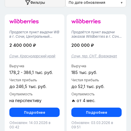
По дате обновления
Фильтры
▼
Продается пункт выдачи WB
Продаётся пункт выдачи
в г. Сочи, Центральный
заказов Wildberries в г. Сочи,
район• Площадь помещения
тер. СНТ «Водоканал».Дата
2 400 000 ₽
200 000 ₽
— 50 м², удобная
открытия:
планировка с зоной выдачи
19.11.2025.Площадь
и складом для хранения
помещения — 50 м². Пункт
Сочи, Краснодарский край
Сочи, тер. СНТ. Водоканал
заказов.• Пункт открыт в
полностью оборудован и
2025 году, финансовая
готов к дальнейшей работе.
Выручка
Выручка
статистика за...
В настоящий моме...
178,2 - 386,1 тыс. руб.
185 тыс. руб.
Чистая прибыль
Чистая прибыль
до 246,5 тыс. руб.
до 52,1 тыс. руб.
Окупаемость
Окупаемость
на перспективу
🔥 от 4 мес.
Подробнее
Подробнее
Обновлен: 14.03.2026 в
Обновлен: 03.03.2026 в
00:42
09:51