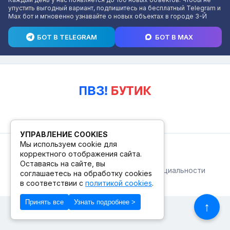
упустить выгодный вариант, подпишитесь на бесплатный Telegram и
Max бот и мгновенно узнавайте о новых объектах в городе 3-Й
БОТ В TELEGRAM
БОТ В MAX
УПРАВЛЕНИЕ COOKIES
Мы используем cookie для
© 2026. ПВЗ! БУТИК.
корректного отображения сайта.
Оставаясь на сайте, вы
Публичная оферта
Политика конфиденциальности
соглашаетесь на обработку cookies
© Сделано в Фидживеб
в соответствии с
политикой cookies
.
Принять все
Узнать подробнее >
↑