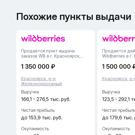
Похожие пункты выдачи
Продается пункт выдачи
Продается де
заказов WB в г. Красноярск,
Wildberries в г
Железнодорожный район•
(Центральный район)
1 350 000 ₽
1 500 000 
Площадь помещения — 52 м²,
Центральный р
удобная планировка с зоной
Красноярск (це
выдачи и складским
высокий трафик).• Площад
Красноярск, р-н
Красноярск, р-
пространством.• Пункт
кв. м. (просто
Железнодорожный
работает с 2025 года,
большая з...
финансова...
Выручка
Выручка
166,1 - 276,5 тыс. руб.
123,5 - 292,1 т
Чистая прибыль
Чистая прибыл
до 153,9 тыс. руб.
до 179,6 тыс. 
Окупаемость
Окупаемость