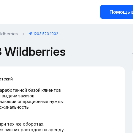
Помощь в
ldberries
№ 1203 523 1002
Wildberries
етский
наработанной базой клиентов
и выдачи заказов
рывающий операционные нужды
аржинальность
ри тех же оборотах.
з лишних расходов на аренду.