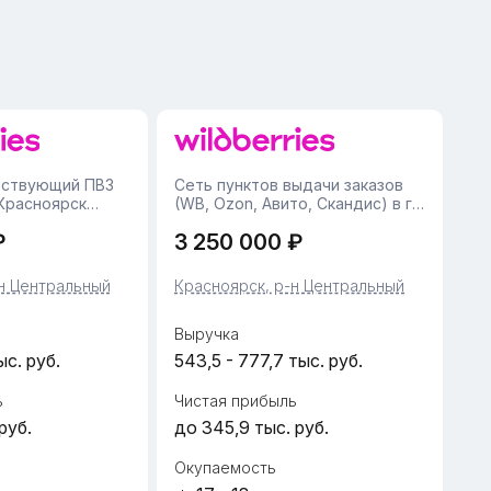
йствующий ПВЗ
Сеть пунктов выдачи заказов
. Красноярск
(WB, Ozon, Авито, Скандис) в г.
• Локация:
КрасноярскеК продаже
₽
3 250 000 ₽
айон,
предлагается сеть пунктов
нтр города,
выдачи заказов, включающая 2
ь: 62
пункта Ozon, пункты WB и
н Центральный
Красноярск, р-н Центральный
рное помещение,
Авито, а также пункт Скандис.
Бизнес фу...
Выручка
ыс. руб.
543,5 - 777,7 тыс. руб.
ь
Чистая прибыль
руб.
до 345,9 тыс. руб.
Окупаемость