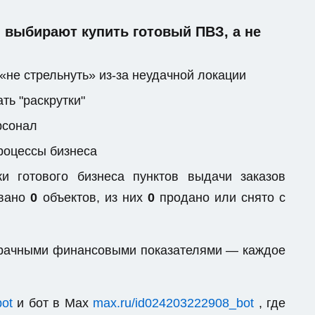
выбирают купить готовый ПВЗ, а не
«не стрельнуть» из-за неудачной локации
ть "раскрутки"
рсонал
процессы бизнеса
 готового бизнеса пунктов выдачи заказов
овано
0
объектов, из них
0
продано или снято с
озрачными финансовыми показателями — каждое
bot
и бот в Max
max.ru/id024203222908_bot
, где