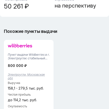
50 261 ₽
на перспективу
Похожие пункты выдачи
Пункт выдачи Wildberries в г.
Электроугли: стабильный
бизнес с прозрачной
800 000 ₽
экономикойК продаже
предлагается пункт выдачи
заказов Wildberries в г.
Электроугли, Московская
Электроугли. Объект
обл
успешно функционирует с
Выручка
2021 года и...
158,1 - 279,5 тыс. руб.
Чистая прибыль
до 114,2 тыс. руб.
Окупаемость