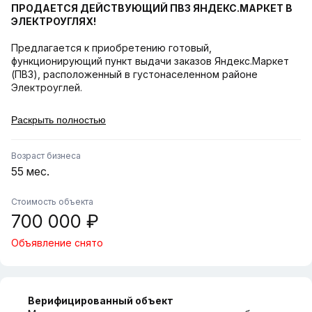
ПРОДАЕТСЯ ДЕЙСТВУЮЩИЙ ПВЗ ЯНДЕКС.МАРКЕТ В
ЭЛЕКТРОУГЛЯХ!
Предлагается к приобретению готовый,
функционирующий пункт выдачи заказов Яндекс.Маркет
(ПВЗ), расположенный в густонаселенном районе
Электроуглей.
Об объекте:
Раскрыть полностью
•
Город:
Электроугли
•
Оператор:
Яндекс.Маркет
•
Персонал:
2 квалифицированных сотрудника
Возраст бизнеса
•
Статус:
Готовый, прибыльный бизнес "под ключ" с
55 мес.
отлаженными процессами и стабильным потоком заказов
от Яндекс.Маркет.
Стоимость объекта
700 000 ₽
Дополнительно подключен пункт приема/выдачи
Авито.Операционные преимущества:
Объявление снято
•
Надежный оператор:
Работа с Яндекс.Маркет – одним
из лидеров российского e-commerce – гарантирует
постоянный поток заказов и высокую узнаваемость
бренда, привлекая широкий круг клиентов.
•
Эффективная организация пространства:
Верифицированный объект