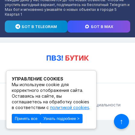
упустить выгодный вариант, подпишитесь на бесплатный Telegram и
Max бот и мгновенно узнавайте о новых объектах в городе 5
Квартал 1
БОТ В TELEGRAM
БОТ В MAX
УПРАВЛЕНИЕ COOKIES
Мы используем cookie для
корректного отображения сайта.
© 2026. ПВЗ! БУТИК.
Оставаясь на сайте, вы
соглашаетесь на обработку cookies
Публичная оферта
Политика конфиденциальности
в соответствии с
политикой cookies
.
© Сделано в Фидживеб
Принять все
Узнать подробнее >
↑