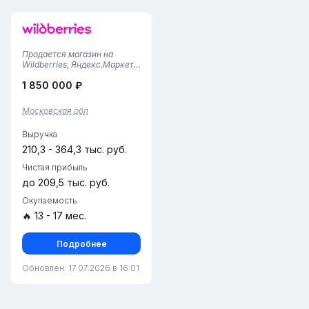
Продается магазин на
Wildberries, Яндекс.Маркет и
AliExpressОткрыт: в феврале
1 850 000 ₽
2022 годаАренда: 31 000 ₽ +
КУ 1 500
₽Тарифы:Wildberries —
Московская обл
3,38% Яндекс.Маркет —
10% (сейчас у всех
Выручка
5%)Сотрудники: двое в...
210,3 - 364,3 тыс. руб.
Чистая прибыль
до 209,5 тыс. руб.
Окупаемость
🔥 13 - 17 мес.
Подробнее
Обновлен: 17.07.2026 в 16:01