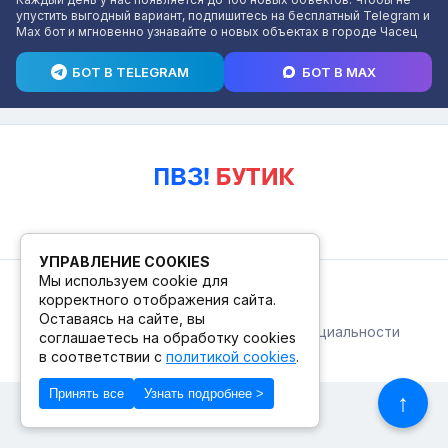
упустить выгодный вариант, подпишитесь на бесплатный Telegram и
Max бот и мгновенно узнавайте о новых объектах в городе Часец
БОТ В TELEGRAM
БОТ В MAX
УПРАВЛЕНИЕ COOKIES
Мы используем cookie для
© 2026. ПВЗ! БУТИК.
корректного отображения сайта.
Оставаясь на сайте, вы
Публичная оферта
Политика конфиденциальности
соглашаетесь на обработку cookies
© Сделано в Фидживеб
в соответствии с
политикой cookies
.
Принять все
Узнать подробнее >
↑