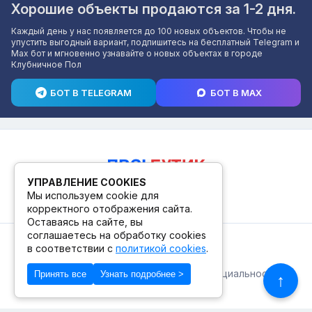
Хорошие объекты продаются за 1-2 дня.
Каждый день у нас появляется до 100 новых объектов. Чтобы не
упустить выгодный вариант, подпишитесь на бесплатный Telegram и
Max бот и мгновенно узнавайте о новых объектах в городе
Клубничное Пол
БОТ В TELEGRAM
БОТ В MAX
УПРАВЛЕНИЕ COOKIES
Мы используем cookie для
корректного отображения сайта.
Оставаясь на сайте, вы
соглашаетесь на обработку cookies
© 2026. ПВЗ! БУТИК.
в соответствии с
политикой cookies
.
Публичная оферта
Политика конфиденциальности
Принять все
Узнать подробнее >
↑
© Сделано в Фидживеб