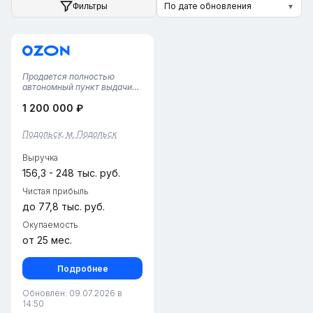
По дате обновления
Фильтры
▼
Продается полностью
автономный пункт выдачи
Озон в Подольске с двумя
1 200 000 ₽
опытными сотрудниками,
которые контролируют все
процессы. Пункт находится
Подольск, м. Подольск
в жилом доме в центре
города, площадь составляет
Выручка
31 кв. м...
156,3 - 248 тыс. руб.
Чистая прибыль
до 77,8 тыс. руб.
Окупаемость
от 25 мес.
Подробнее
Обновлен: 09.07.2026 в
14:50