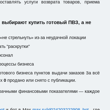
ставлять услуги возврата товаров, приема
выбирают купить готовый ПВЗ, а не
«не стрельнуть» из-за неудачной локации
ть "раскрутки"
рсонал
процессы бизнеса
тового бизнеса пунктов выдачи заказов За всё
их
0
продано или снято с публикации.
озрачными финансовыми показателями — каждое
bot
и бот в Max
max.ru/id024203222908_bot
, где