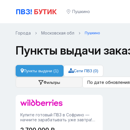
Пушкино
Города
Московская обл
Пушкино
Пункты выдачи зака
Пункты выдачи (1)
Сети ПВЗ (0)
По дате обновления
Фильтры
Купите готовый ПВЗ в Софрино —
начните зарабатывать уже завтра!
Предлагаем к приобретению
действующий пункт выдачи заказов в