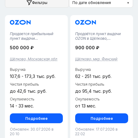
По дате обновления
Фильтры
▼
Продается прибыльный
Продаётся пункт выдачи
пункт выдачи
OZON в Щёлково,
OzonМосковская область, г.
расположенный в большом
500 000 ₽
900 000 ₽
ЩёлковоПункт работает с
жилом комплексе, который
июня 2024 года. За это
охватывает 4 дома по 300
время сформирована
квартир каждый плюс
Щёлково, Московская обл
Щёлково, мкр. Финский
постоянная клиентская
жилой сектор с частными
база, бизнес стабильно
домами. Зона закрыта,
Выручка
Выручка
приносит прибыль. В штате
новые конкуренты не п...
2...
107,6 - 173,3 тыс. руб.
62 - 251 тыс. руб.
Чистая прибыль
Чистая прибыль
до 42,6 тыс. руб.
до 95,4 тыс. руб.
Окупаемость
Окупаемость
14 - 33 мес.
от 13 мес.
Подробнее
Подробнее
Обновлен: 30.07.2026 в
Обновлен: 17.07.2026 в
20:10
22:02