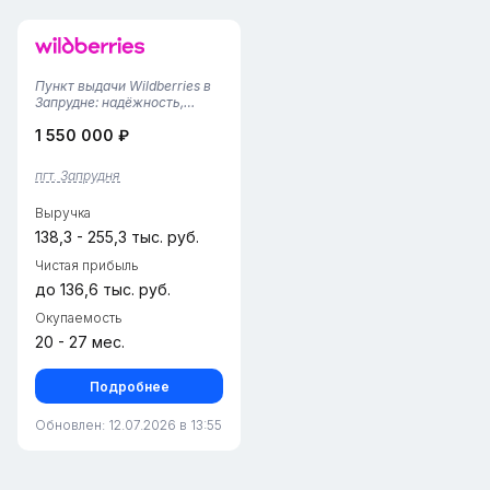
Пункт выдачи Wildberries в
Запрудне: надёжность,
проверенная временем!Мы
1 550 000 ₽
работаем уже 4 года — и за
это время отточили сервис
до совершенства. Доверьте
пгт. Запрудня
получение заказов команде
профессионалов:опытный...
Выручка
138,3 - 255,3 тыс. руб.
Чистая прибыль
до 136,6 тыс. руб.
Окупаемость
20 - 27 мес.
Подробнее
Обновлен: 12.07.2026 в 13:55