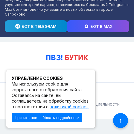
упустить выгодный вариант, подпишитесь на бесплатный Telegram и
Max бот и мгновенно узнавайте о новых объектах в городе
Сапроново
БОТ В TELEGRAM
БОТ В MAX
УПРАВЛЕНИЕ COOKIES
Мы используем cookie для
корректного отображения сайта.
© 2026. ПВЗ! БУТИК.
Оставаясь на сайте, вы
соглашаетесь на обработку cookies
Публичная оферта
Политика конфиденциальности
в соответствии с
политикой cookies
.
© Сделано в Фидживеб
Принять все
Узнать подробнее >
↑