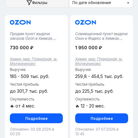
По дате обновления
Фильтры
▼
Продам пункт выдачи
Совмещенный пункт выдачи
заказов Ozon в Химках,
Озон и Яндекс в Химках
Московская область, рядом
(Молжаниново) Наш
730 000 ₽
1 950 000 ₽
с МЦД станцией
совмещенный пункт выдачи
Молжаниново (11–15 минут
Озон и Яндекс,
пешком). Пункт работает
расположенный в районе
Химки, мкр. Планерная, м.
Химки, мкр. Планерная, м.
стабильно более полугода,
Молжаниново, предлагает
Молжаниново
Молжаниново
всегда в плюсе. Выгодное
удобное решение для
Выручка
Выручка
расположение меж...
получения заказов от
обоих...
185 - 509 тыс. руб.
259,8 - 454,5 тыс. руб.
Чистая прибыль
Чистая прибыль
до 301,7 тыс. руб.
до 225,5 тыс. руб.
Окупаемость
Окупаемость
🔥 от 4 мес.
🔥 12 - 20 мес.
Подробнее
Подробнее
Обновлен: 02.08.2026 в
Обновлен: 07.07.2026 в
00:20
13:45