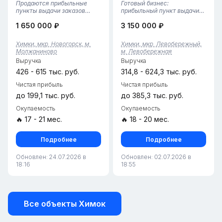
Продаются прибыльные
Готовый бизнес:
пункты выдачи заказов
прибыльный пункт выдачи
Wildberries + Ozon (2 ПВЗ за
Wildberries в арендуемом
1 650 000 ₽
3 150 000 ₽
1 цену)Два действующих
помещении —
пункта в одном помещении с
ХимкиПродается полностью
отдельными входами и
функционирующий пункт
Химки, мкр. Новогорск, м.
Химки, мкр. Левобережный,
вывесками. Расположены в
выдачи Wildberries с
Молжаниново
м. Левобережная
окружении коттеджных
проверенной историей и
Выручка
Выручка
поселков —...
стабильным денежным
потоком. Отл...
426 - 615 тыс. руб.
314,8 - 624,3 тыс. руб.
Чистая прибыль
Чистая прибыль
до 199,1 тыс. руб.
до 385,3 тыс. руб.
Окупаемость
Окупаемость
🔥 17 - 21 мес.
🔥 18 - 20 мес.
Подробнее
Подробнее
Обновлен: 24.07.2026 в
Обновлен: 02.07.2026 в
18:16
18:55
Все объекты Химок