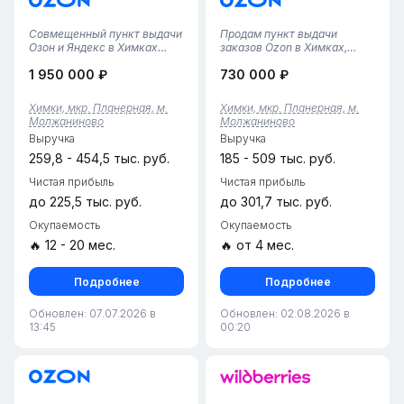
Совмещенный пункт выдачи
Продам пункт выдачи
Озон и Яндекс в Химках
заказов Ozon в Химках,
(Молжаниново) Наш
Московская область, рядом
1 950 000 ₽
730 000 ₽
совмещенный пункт выдачи
с МЦД станцией
Озон и Яндекс,
Молжаниново (11–15 минут
расположенный в районе
пешком). Пункт работает
Химки, мкр. Планерная, м.
Химки, мкр. Планерная, м.
Молжаниново, предлагает
стабильно более полугода,
Молжаниново
Молжаниново
удобное решение для
всегда в плюсе. Выгодное
Выручка
Выручка
получения заказов от
расположение меж...
обоих...
259,8 - 454,5 тыс. руб.
185 - 509 тыс. руб.
Чистая прибыль
Чистая прибыль
до 225,5 тыс. руб.
до 301,7 тыс. руб.
Окупаемость
Окупаемость
🔥 12 - 20 мес.
🔥 от 4 мес.
Подробнее
Подробнее
Обновлен: 07.07.2026 в
Обновлен: 02.08.2026 в
13:45
00:20