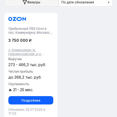
По дате обновления
Фильтры
▼
Прибыльный ПВЗ Ozon в
пос. Коммунарка, Москва:
Готовый Бизнес!Предлагаем
3 750 000 ₽
к продаже пункт выдачи
заказов Ozon в
перспективном районе
п. Коммунарка, м.
Коммунарка, Москва!
Новомосковская, р-н
Идеальный вариант для
Коммунарка, г. Москва
Выручка
инвесторов и начинающих
пр...
273 - 466,3 тыс. руб.
Чистая прибыль
до 268,2 тыс. руб.
Окупаемость
🔥 21 - 25 мес.
Подробнее
Обновлен: 22.07.2026 в
17:02