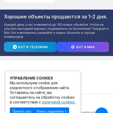
Хорошие объекты продаются за 1-2 дня.
Каждый день у нас появляется до 100 новых объектов. Чтобы не
упустить выгодный вариант, подпишитесь на бесплатный Telegram и
Max бот и мгновенно узнавайте о новых объектах в городе
Коммунарка
БОТ В TELEGRAM
БОТ В MAX
УПРАВЛЕНИЕ COOKIES
Мы используем cookie для
корректного отображения сайта.
Оставаясь на сайте, вы
соглашаетесь на обработку cookies
в соответствии с
политикой cookies
.
© 2026. ПВЗ! БУТИК.
Принять все
Узнать подробнее >
Публичная оферта
Политика конфиденциальности