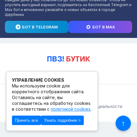
упустить выгодный вариант, подпишитесь на бесплатный Telegram и
Max бот и мгновенно узнавайте о новых объектах в городе
Щербинка
БОТ В TELEGRAM
БОТ В MAX
УПРАВЛЕНИЕ COOKIES
Мы используем cookie для
корректного отображения сайта.
© 2026. ПВЗ! БУТИК.
Оставаясь на сайте, вы
соглашаетесь на обработку cookies
Публичная оферта
Политика конфиденциальности
в соответствии с
политикой cookies
.
© Сделано в Фидживеб
Принять все
Узнать подробнее >
↑