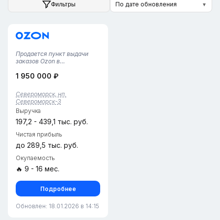
По дате обновления
Фильтры
▼
Продается пункт выдачи
заказов Ozon в
Североморске-3!
1 950 000 ₽
Предлагается полностью
готовый, стабильно
работающий бизнес-объект
Североморск, нп.
с многолетней историей.
Североморск-3
Площадь — 36 кв. м: уютная
Выручка
клиентская зона,
современные...
197,2 - 439,1 тыс. руб.
Чистая прибыль
до 289,5 тыс. руб.
Окупаемость
🔥 9 - 16 мес.
Подробнее
Обновлен: 18.01.2026 в 14:15