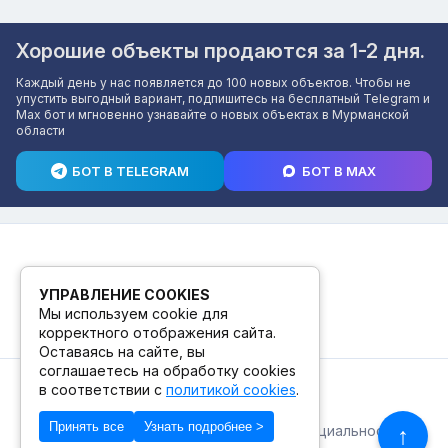
Хорошие объекты продаются за 1-2 дня.
Каждый день у нас появляется до 100 новых объектов. Чтобы не
упустить выгодный вариант, подпишитесь на бесплатный Telegram и
Max бот и мгновенно узнавайте о новых объектах в Мурманской
области
БОТ В TELEGRAM
БОТ В MAX
УПРАВЛЕНИЕ COOKIES
Мы используем cookie для
корректного отображения сайта.
Оставаясь на сайте, вы
соглашаетесь на обработку cookies
в соответствии с
политикой cookies
.
© 2026. ПВЗ! БУТИК.
Принять все
Узнать подробнее >
Публичная оферта
Политика конфиденциальности
↑
© Сделано в Фидживеб