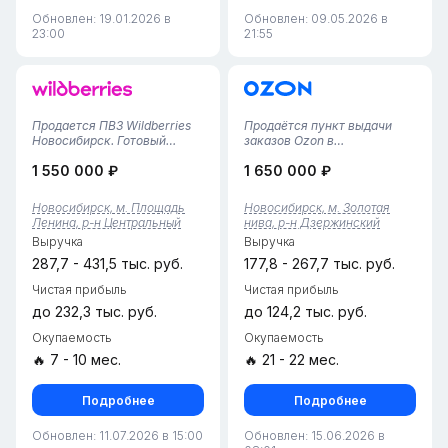
Обновлен: 19.01.2026 в
Обновлен: 09.05.2026 в
23:00
21:55
Продается ПВЗ Wildberries
Продаётся пункт выдачи
Новосибирск. Готовый
заказов Ozon в
бизнес. Высокий доход в
НовосибирскеСтабильный
1 550 000 ₽
1 650 000 ₽
столице Сибири!Продается
готовый бизнес —
действующий пункт выдачи
действующий ПВЗ Ozon в
заказов Wildberries в
Новосибирске с 4‑летней
Новосибирск, м. Площадь
Новосибирск, м. Золотая
Новосибирске. Предлагаем
историей успешной работы.
Ленина, р-н Центральный
нива, р-н Дзержинский
вам готовый, прибыльный
Пункт полностью отлажен:
Выручка
Выручка
бизнес в...
процессы выстроены, перс...
287,7 - 431,5 тыс. руб.
177,8 - 267,7 тыс. руб.
Чистая прибыль
Чистая прибыль
до 232,3 тыс. руб.
до 124,2 тыс. руб.
Окупаемость
Окупаемость
🔥 7 - 10 мес.
🔥 21 - 22 мес.
Подробнее
Подробнее
Обновлен: 11.07.2026 в 15:00
Обновлен: 15.06.2026 в