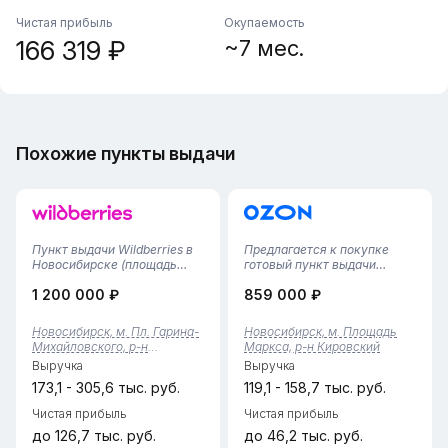
Чистая прибыль
Окупаемость
166 319 ₽
~7 мес.
Похожие пункты выдачи
Пункт выдачи Wildberries в
Предлагается к покупке
Новосибирске (площадь
готовый пункт выдачи
Гагарина, Михайловская) —
заказов Ozon в
1 200 000 ₽
859 000 ₽
открыт с августа 2024
Новосибирске (метро
годаПочему это выгодно: •
Площадь Маркса) —
Современный пункт выдачи
выгодное предложение для
Новосибирск, м. Пл. Гарина-
Новосибирск, м. Площадь
площадью 50 м² в удобном
пассивного заработка,
Михайловского, р-н
Маркса, р-н Кировский
районе рядом с площадью...
достаточно один раз
Железнодорожный
Выручка
Выручка
вложиться и получать
прибыль ежемеся...
173,1 - 305,6 тыс. руб.
119,1 - 158,7 тыс. руб.
Чистая прибыль
Чистая прибыль
до 126,7 тыс. руб.
до 46,2 тыс. руб.