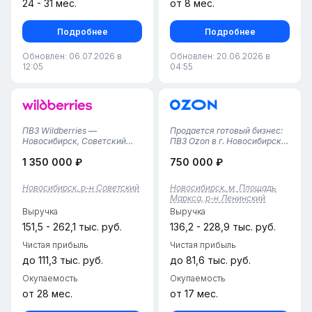
24 - 31 мес.
от 8 мес.
Подробнее
Подробнее
Обновлен: 06.07.2026 в
Обновлен: 20.06.2026 в
12:05
04:55
ПВЗ Wildberries —
Продается готовый бизнес:
Новосибирск, Советский
ПВЗ Ozon в г. Новосибирск!
район• Тариф: 3,32%
Предлагается полностью
1 350 000 ₽
750 000 ₽
(выгодные условия
готовый, успешно
вознаграждения).•
развивающийся бизнес-
Персонал: 2 опытных
объект — пункт выдачи
Новосибирск, р-н Советский
Новосибирск, м. Площадь
сотрудника (готовы
заказов Ozon.Площадь — 64
Маркса, р-н Ленинский
остаться).• Статус:
кв. м: просторная
Выручка
Выручка
Действующий, прибыльный
клиентская зона, совр...
бизнес.• Комплектаци...
151,5 - 262,1 тыс. руб.
136,2 - 228,9 тыс. руб.
Чистая прибыль
Чистая прибыль
до 111,3 тыс. руб.
до 81,6 тыс. руб.
Окупаемость
Окупаемость
от 28 мес.
от 17 мес.