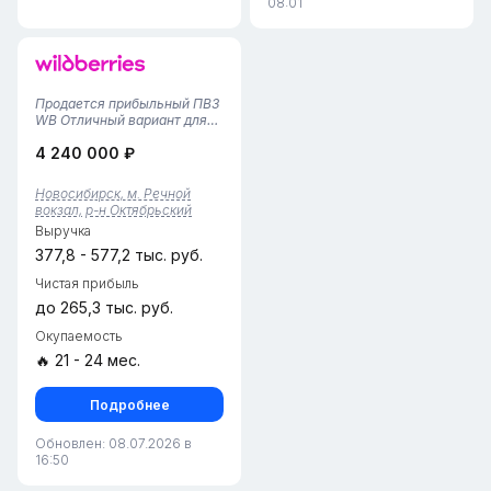
08:01
Продается прибыльный ПВЗ
WB Отличный вариант для
инвесторов и
4 240 000 ₽
предпринимателей, которые
ценят надёжность,
стабильность и высокий
Новосибирск, м. Речной
доход.Преимущества
вокзал, р-н Октябрьский
данного объекта:Тариф
Выручка
3,87% — с этого года он был
ув...
377,8 - 577,2 тыс. руб.
Чистая прибыль
до 265,3 тыс. руб.
Окупаемость
🔥 21 - 24 мес.
Подробнее
Обновлен: 08.07.2026 в
16:50