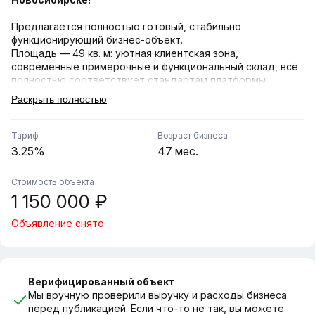
Предлагается полностью готовый, стабильно
функционирующий бизнес-объект.
Площадь — 49 кв. м: уютная клиентская зона,
современные примерочные и функциональный склад, всё
полностью соответствует стандартам платформы.
Раскрыть полностью
В штате 2 надежных сотрудника. Пункт успешно работает
с августа 2022 года — за это время сформирована
прочная база постоянных клиентов, накоплен высокий
Тариф
Возраст бизнеса
рейтинг и полностью отлажены все операционные
3.25%
47 мес.
процессы.
Стоимость объекта
Помещение полностью укомплектовано необходимым
1 150 000 ₽
оборудованием и мебелью, дополнительных вложений не
требуется. Документы готовы к продаже, гарантирована
Объявление снято
консультационная поддержка и сопровождение сделки
на всех этапах.
Звоните сейчас, чтобы узнать больше и договориться о
просмотре!
Верифицированный объект
Мы вручную проверили выручку и расходы бизнеса
перед публикацией. Если что-то не так, вы можете