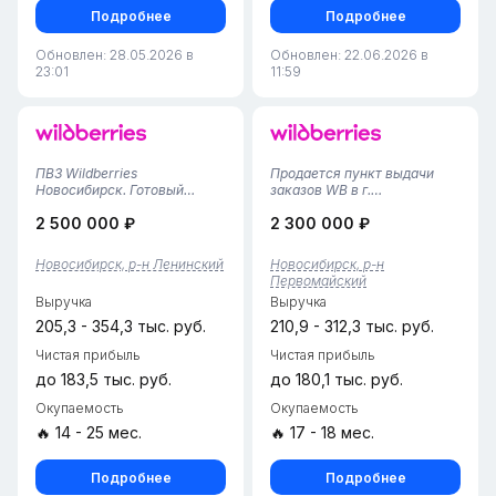
Подробнее
Подробнее
Обновлен: 28.05.2026 в
Обновлен: 22.06.2026 в
23:01
11:59
ПВЗ Wildberries
Продается пункт выдачи
Новосибирск. Готовый
заказов WB в г.
бизнес. Стабильный
Новосибирск,
2 500 000 ₽
2 300 000 ₽
доход.Продаю действующий
Первомайский район•
пункт выдачи заказов
Площадь помещения — 56
Wildberries в Новосибирске.
м², удобная планировка с
Новосибирск, р-н Ленинский
Новосибирск, р-н
Предлагается готовый,
зоной выдачи и складским
Первомайский
прибыльный
помещением для хранения
Выручка
Выручка
бизнес.Ключевые
заказов.• Пункт работает с
преимущества:• Wildbe...
2024...
205,3 - 354,3 тыс. руб.
210,9 - 312,3 тыс. руб.
Чистая прибыль
Чистая прибыль
до 183,5 тыс. руб.
до 180,1 тыс. руб.
Окупаемость
Окупаемость
🔥 14 - 25 мес.
🔥 17 - 18 мес.
Подробнее
Подробнее