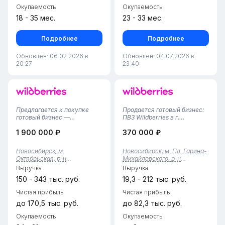
Окупаемость
Окупаемость
18 - 35 мес.
23 - 33 мес.
Подробнее
Подробнее
Обновлен: 06.02.2026 в
Обновлен: 04.07.2026 в
20:27
23:40
Предлагается к покупке
Продается готовый бизнес:
готовый бизнес —
ПВЗ Wildberries в г.
прибыльный пункт выдачи
Новосибирск, Заельцовский
1 900 000 ₽
370 000 ₽
заказов Wildberries в
район!Предлагается
Новосибирске, работающий
полностью готовый,
с октября 2025 года.
успешно развивающийся
Новосибирск, м.
Новосибирск, м. Пл. Гарина-
Площадь 63 квадратных
бизнес-объект — пункт
Октябрьская, р-н
Михайловского, р-н
метра, тариф 4%. ПВЗ
выдачи заказов
Октябрьский
Заельцовский
Выручка
Выручка
полностью оборудован, ест...
Wildberries.Площадь — 60
кв. м...
150 - 343 тыс. руб.
19,3 - 212 тыс. руб.
Чистая прибыль
Чистая прибыль
до 170,5 тыс. руб.
до 82,3 тыс. руб.
Окупаемость
Окупаемость