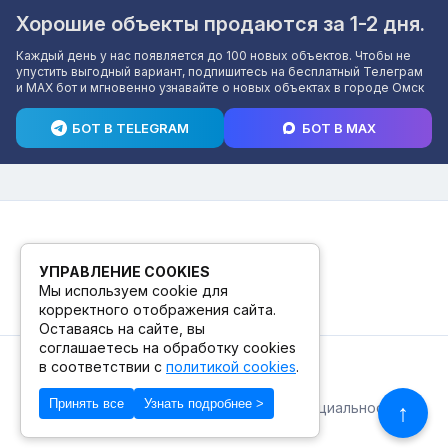
Хорошие объекты продаются за 1-2 дня.
Каждый день у нас появляется до 100 новых объектов. Чтобы не
упустить выгодный вариант, подпишитесь на бесплатный Телеграм
и MAX бот и мгновенно узнавайте о новых объектах в городе Омск
БОТ В TELEGRAM
БОТ В MAX
УПРАВЛЕНИЕ COOKIES
Мы используем cookie для
корректного отображения сайта.
Оставаясь на сайте, вы
соглашаетесь на обработку cookies
в соответствии с
политикой cookies
.
© 2026. ПВЗ! БУТИК.
Принять все
Узнать подробнее >
Публичная оферта
Политика конфиденциальности
↑
© Сделано в Фидживеб