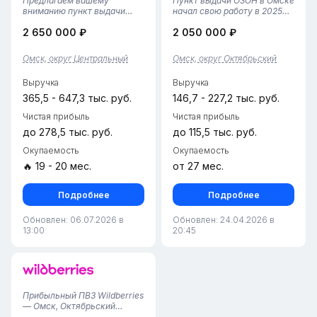
Предлагаем вашему
Пункт выдачи ОЗОН в Омске
вниманию пункт выдачи
начал свою работу в 2025
заказов, совмещающий
году. Он занимает площадь
2 650 000 ₽
2 050 000 ₽
платформы ОЗОН и ВБ,
42 квадратных метра и
расположенный в
укомплектован двумя
центральном районе Омска.
сотрудниками, что
Омск, округ Центральный
Омск, округ Октябрьский
Пункт функционирует с
обеспечивает эффективное
2024 года и имеет
обслуживание клиентов.
Выручка
Выручка
стабильный поток клиентов
Комиссия за усл...
благодаря...
365,5 - 647,3 тыс. руб.
146,7 - 227,2 тыс. руб.
Чистая прибыль
Чистая прибыль
до 278,5 тыс. руб.
до 115,5 тыс. руб.
Окупаемость
Окупаемость
🔥 19 - 20 мес.
от 27 мес.
Подробнее
Подробнее
Обновлен: 06.07.2026 в
Обновлен: 24.04.2026 в
13:00
20:45
Прибыльный ПВЗ Wildberries
— Омск, Октябрьский
округ• Локация: Омск,