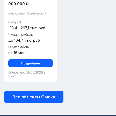
900 000 ₽
Октябрьский округ.• Срок
работы: 1 год (стабильный
актив с наработанной базой
Омск, округ Октябрьский
клиентов).• Тариф: 3,3% –
3,45%.• Штат: 2 опытных...
Выручка
133,4 - 267,1 тыс. руб.
Чистая прибыль
до 104,4 тыс. руб.
Окупаемость
от 16 мес.
Подробнее
Обновлен: 09.05.2026 в
09:01
Все объекты Омска