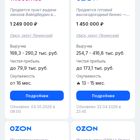
Продается пункт выдачи
Продается готовый
заказов Вайлдберриз в
высокодоходный бизнес —
Омске!Предлагается
совмещенный пункт выдачи
1 249 000 ₽
1 450 000 ₽
полностью готовый,
заказов Ozon и Wildberries в
стабильный бизнес-объект
Ленинском округе Омска.
с большой площадью.
Объект полностью
Омск, округ Ленинский
Омск, округ Ленинский
Площадь — 100 кв. м: очень
автономен, укомплектован
просторная клиентская
штатом и
Выручка
Выручка
зона, современные приме...
оборудованием.Ключевые
показа...
168,3 - 290,2 тыс. руб.
254,7 - 416,8 тыс. руб.
Чистая прибыль
Чистая прибыль
до 79,9 тыс. руб.
до 173,1 тыс. руб.
Окупаемость
Окупаемость
от 16 мес.
🔥 13 - 15 мес.
Подробнее
Подробнее
Обновлен: 04.05.2026 в
Обновлен: 22.04.2026 в
08:00
23:45