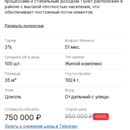
процессами и стабильным доходом. Пункт расположен в
районе с высокой плотностью населения, что
обеспечивает постоянный поток клиентов.
Ключевые преимущества:
Раскрыть полностью
• Выгодный тариф 3%: Оптимальная ставка для текущего
рынка, гарантирующая стабильную маржинальность.
• Минимум забот о кадрах: В штате работает 1 опытный
Тариф
Возраст бизнеса
сотрудник, который полностью автономен и знает все
3%
51 мес.
нюансы работы с платформой.
• Готовый актив: Помещение полностью соответствует
Среднее ШК в день
Тип здания
стандартам бренда, укомплектовано необходимой
100 шт.
Жилой комплекс
мебелью и оборудованием.
Площадь
Год постройки
Бизнес не требует дополнительных вложений и готов к
35 м²
1924 г.
передаче новому владельцу. Все показатели прозрачны и
подтверждаются.
Этаж
Вход
Цоколь
Отдельный с улицы
Звоните сейчас, чтобы узнать подробности и
договориться о просмотре!
Стоимость объекта
Старая цена
750 000 ₽
950 000 ₽
-23.5%
Узнать о снижении цены в Telegram