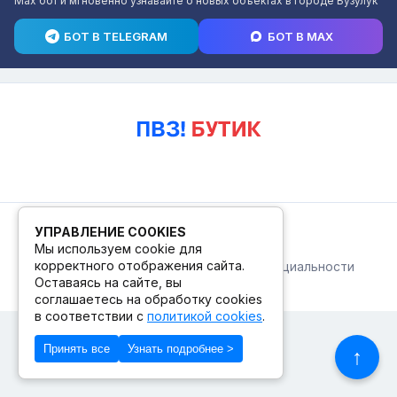
Max бот и мгновенно узнавайте о новых объектах в городе Бузулук
БОТ В TELEGRAM
БОТ В MAX
© 2026. ПВЗ! БУТИК.
УПРАВЛЕНИЕ COOKIES
Мы используем cookie для
корректного отображения сайта.
Публичная оферта
Политика конфиденциальности
© Сделано в Фидживеб
Оставаясь на сайте, вы
соглашаетесь на обработку cookies
в соответствии с
политикой cookies
.
Принять все
Узнать подробнее >
↑