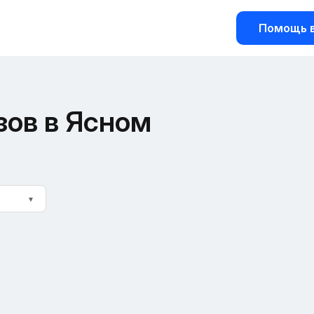
Помощь в
зов в Ясном
▼