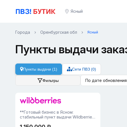
Ясный
Города
Оренбургская обл
Ясный
Пункты выдачи зака
Пункты выдачи (1)
Сети ПВЗ (0)
По дате обновления
Фильтры
**Готовый бизнес в Ясном:
стабильный пункт выдачи Wildberries
(45 м²) — работает с 2024
года**Продаётся успешный и