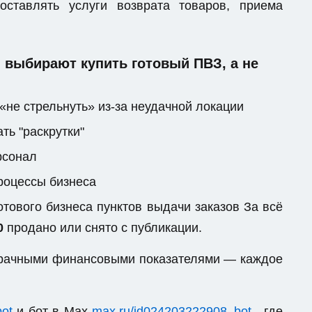
ставлять услуги возврата товаров, приема
выбирают купить готовый ПВЗ, а не
«не стрельнуть» из-за неудачной локации
ть "раскрутки"
рсонал
процессы бизнеса
тового бизнеса пунктов выдачи заказов За всё
0
продано или снято с публикации.
озрачными финансовыми показателями — каждое
bot
и бот в Max
max.ru/id024203222908_bot
, где