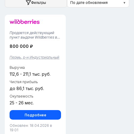
По дате обновления
Фильтры
▼
Продается действующий
пункт выдачи Wildberries в
городе Пермь,
800 000 ₽
Индустриальный
район.Открыт 28.06.2024 и
уже успешно работает,
Пермь, р-н Индустриальный
принося стабильный доход.В
штате — 2 постоянных
Выручка
сотрудникаАрендная плата
—...
112,6 - 211,1 тыс. руб.
Чистая прибыль
до 86,1 тыс. руб.
Окупаемость
25 - 26 мес.
Подробнее
Обновлен: 18.04.2026 в
19:01