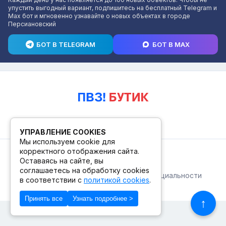
упустить выгодный вариант, подпишитесь на бесплатный Telegram и
Max бот и мгновенно узнавайте о новых объектах в городе
Персиановский
БОТ В TELEGRAM
БОТ В MAX
УПРАВЛЕНИЕ COOKIES
Мы используем cookie для
корректного отображения сайта.
© 2026. ПВЗ! БУТИК.
Оставаясь на сайте, вы
соглашаетесь на обработку cookies
Публичная оферта
Политика конфиденциальности
в соответствии с
политикой cookies
.
© Сделано в Фидживеб
Принять все
Узнать подробнее >
↑