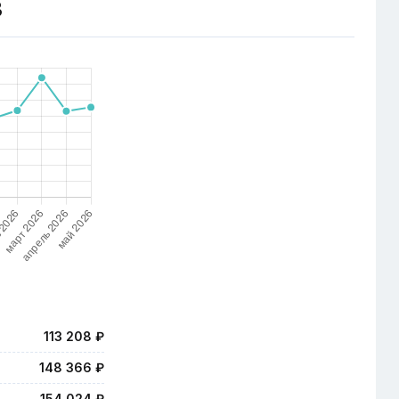
З
113 208 ₽
148 366 ₽
154 024 ₽