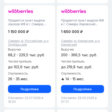
Продается пункт выдачи
Продается пункт выдачи WB
заказов WB в г. Самара,
в г. Самара, Кировский
Октябрьский район•
район• Площадь помещения
1 150 000 ₽
1 650 000 ₽
Площадь помещения — 47
— 80 м², просторное
м², чистый и уютный ПВЗ с
помещение с удобной зоной
хорошим ремонтом.• Пункт
выдачи и складом для
Самара, м. Российская, р-н
Самара, м. Кировская, р-н
открыт в 2025 году,
хранения заказов.• Пункт
Октябрьский
Кировский
предоставляется
открыт в 2024 году,
Выручка
Выручка
финансовая статистика за...
финансовая ста...
68,2 - 229,5 тыс. руб.
200 - 366,5 тыс. руб.
Чистая прибыль
Чистая прибыль
до 102,6 тыс. руб.
до 219,8 тыс. руб.
Окупаемость
Окупаемость
26 - 35 мес.
🔥 14 - 15 мес.
Подробнее
Подробнее
Обновлен: 23.07.2026 в
Обновлен: 29.05.2026 в
16:50
07:01