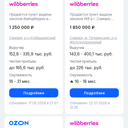
Продается пункт выдачи
Продается пункт выдачи
заказов Вайлдберриз в
заказов WB в г. Самара,
Самаре (микрорайон
Железнодорожный район•
1 250 000 ₽
1 850 000 ₽
Амград)!Предлагается
Площадь помещения — 58
полностью готовый,
м², удобная планировка с
стабильно
зоной выдачи и складским
Самара, р-н Куйбышевский
Самара, м. Гагаринская, р-н
функционирующий бизнес-
пространством.• Пункт
Железнодорожный
объект в современном и
работает с 2024 года,
Выручка
Выручка
активно развивающемся
финансовая ст...
микрорайоне.Площад...
152,8 - 335,9 тыс. руб.
143,6 - 400,1 тыс. руб.
Чистая прибыль
Чистая прибыль
до 165,6 тыс. руб.
до 226 тыс. руб.
Окупаемость
Окупаемость
16 - 31 мес.
🔥 16 - 18 мес.
Подробнее
Подробнее
Обновлен: 17.05.2026 в 21:01
Обновлен: 22.07.2026 в
12:35