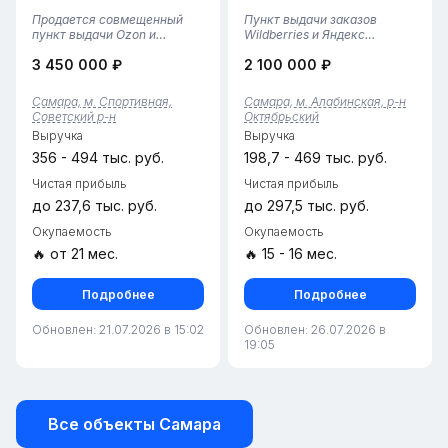
Продается совмещенный
Пункт выдачи заказов
пункт выдачи Ozon и
Wildberries и Яндекс
WildberriesСамара, поселок
Маркета в г. СамареК
3 450 000 ₽
2 100 000 ₽
Зубчаниновка, ул. 30 лет
продаже предлагается
Победы, д. 2Общая площадь
действующий пункт выдачи
110 м². Два отдельных
заказов, обслуживающий
Самара, м. Спортивная,
Самара, м. Алабинская, р-н
полноценных входа: 45 м² —
платформы Wildberries и
Советский р-н
Октябрьский
Ozon, остальное —
Яндекс Маркет. Бизнес
Выручка
Выручка
Wildberries....
функционирует с 2025 г...
356 - 494 тыс. руб.
198,7 - 469 тыс. руб.
Чистая прибыль
Чистая прибыль
до 237,6 тыс. руб.
до 297,5 тыс. руб.
Окупаемость
Окупаемость
🔥 от 21 мес.
🔥 15 - 16 мес.
Подробнее
Подробнее
Обновлен: 21.07.2026 в 15:02
Обновлен: 26.07.2026 в
19:05
Все объекты Самара