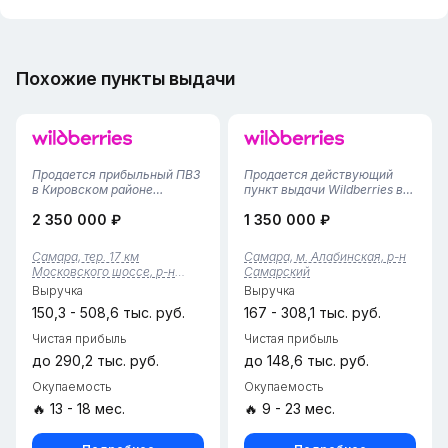
Похожие пункты выдачи
Продается прибыльный ПВЗ
Продается действующий
в Кировском районе
пункт выдачи Wildberries в
СамарыНадежный бизнес с
городе Самара.Открыт
2 350 000 ₽
1 350 000 ₽
высоким потенциалом
11.09.2024 и успешно
роста. Полностью
функционирует, стабильно
укомплектован и готов к
принося доход.В штате — 2
Самара, тер. 17 км
Самара, м. Алабинская, р-н
передаче.Основные
сотрудника.Арендная плата
Московского шоссе, р-н
Самарский
характеристики:• Тариф:
— 60 000 ₽ в месяц.Удобное
Кировский
Выручка
Выручка
2,95%• Помещение: 97 кв.
распо...
м...
150,3 - 508,6 тыс. руб.
167 - 308,1 тыс. руб.
Чистая прибыль
Чистая прибыль
до 290,2 тыс. руб.
до 148,6 тыс. руб.
Окупаемость
Окупаемость
🔥 13 - 18 мес.
🔥 9 - 23 мес.