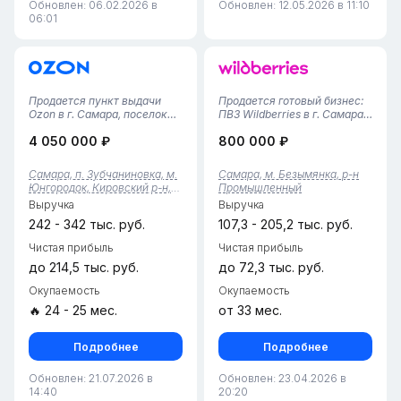
Обновлен: 06.02.2026 в
Обновлен: 12.05.2026 в 11:10
06:01
Продается пункт выдачи
Продается готовый бизнес:
Ozon в г. Самара, поселок
ПВЗ Wildberries в г. Самара
ЗубчаниновкаПомещение 30
(Промышленный район)!
4 050 000 ₽
800 000 ₽
м² с зоной выдачи и
Предлагается полностью
складским помещением.В
готовый, успешно
штате 2 опытных обученных
развивающийся бизнес-
Самара, п. Зубчаниновка, м.
Самара, м. Безымянка, р-н
сотрудника, процессы
объект — пункт выдачи
Юнгородок, Кировский р-н,
Промышленный
полностью налажены,
заказов Wildberries.Площадь
обл. Самарская
Выручка
Выручка
очередей нет. Ко...
— 42 кв. м: ую...
242 - 342 тыс. руб.
107,3 - 205,2 тыс. руб.
Чистая прибыль
Чистая прибыль
до 214,5 тыс. руб.
до 72,3 тыс. руб.
Окупаемость
Окупаемость
🔥 24 - 25 мес.
от 33 мес.
Подробнее
Подробнее
Обновлен: 21.07.2026 в
Обновлен: 23.04.2026 в
14:40
20:20