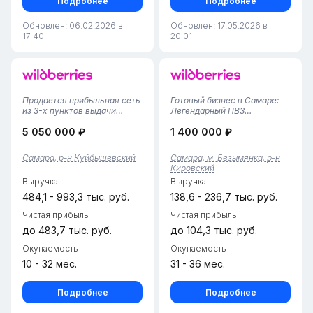
Подробнее
Подробнее
Обновлен: 06.02.2026 в
Обновлен: 17.05.2026 в
17:40
20:01
Продается прибыльная сеть
Готовый бизнес в Самаре:
из 3-х пунктов выдачи
Легендарный ПВЗ
заказов Вайлдберриз в
Wildberries (Работает с 2021
5 050 000 ₽
1 400 000 ₽
Самаре!Предлагается к
года!)Предлагаем к
покупке готовый,
приобретению полностью
отлаженный бизнес — сеть
отлаженный и стабильно
Самара, р-н Куйбышевский
Самара, м. Безымянка, р-н
из трех успешно
прибыльный пункт выдачи
Кировский
функционирующих ПВЗ в
заказов Wildberries. Это
Выручка
Выручка
стратегически выгодных
один из тех ред...
локац...
484,1 - 993,3 тыс. руб.
138,6 - 236,7 тыс. руб.
Чистая прибыль
Чистая прибыль
до 483,7 тыс. руб.
до 104,3 тыс. руб.
Окупаемость
Окупаемость
10 - 32 мес.
31 - 36 мес.
Подробнее
Подробнее