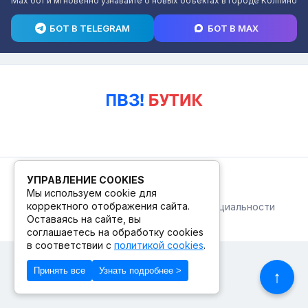
Max бот и мгновенно узнавайте о новых объектах в городе Колпино
БОТ В TELEGRAM
БОТ В MAX
© 2026. ПВЗ! БУТИК.
УПРАВЛЕНИЕ COOKIES
Мы используем cookie для
корректного отображения сайта.
Публичная оферта
Политика конфиденциальности
© Сделано в Фидживеб
Оставаясь на сайте, вы
соглашаетесь на обработку cookies
в соответствии с
политикой cookies
.
Принять все
Узнать подробнее >
↑