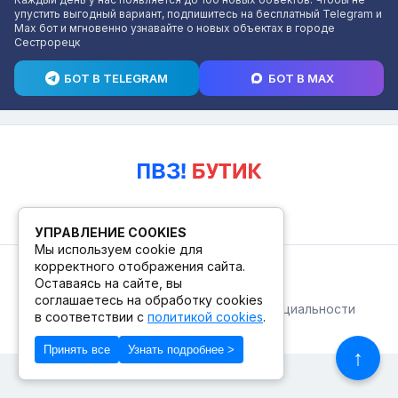
упустить выгодный вариант, подпишитесь на бесплатный Telegram и
Max бот и мгновенно узнавайте о новых объектах в городе
Сестрорецк
БОТ В TELEGRAM
БОТ В MAX
УПРАВЛЕНИЕ COOKIES
Мы используем cookie для
корректного отображения сайта.
© 2026. ПВЗ! БУТИК.
Оставаясь на сайте, вы
соглашаетесь на обработку cookies
Публичная оферта
Политика конфиденциальности
в соответствии с
политикой cookies
.
© Сделано в Фидживеб
Принять все
Узнать подробнее >
↑