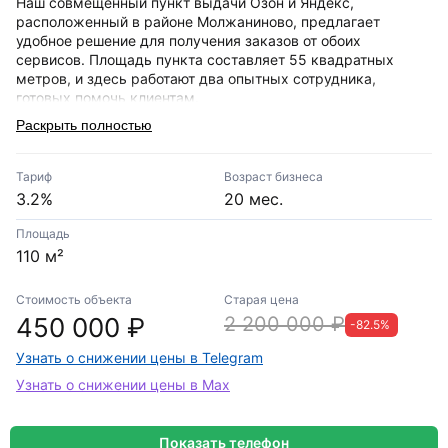
Наш совмещенный пункт выдачи Озон и Яндекс,
расположенный в районе Молжаниново, предлагает
удобное решение для получения заказов от обоих
сервисов. Площадь пункта составляет 55 квадратных
метров, и здесь работают два опытных сотрудника,
готовых помочь клиентам.
Раскрыть полностью
Комиссия для клиентов составляет 5% для заказов Озон и
10% для Яндекс. Удобное местоположение позволяет
клиентам добираться до пункта всего за 11–30 минут, что
Тариф
Возраст бизнеса
обеспечивает стабильный поток покупателей. Мы
3.2%
20 мес.
стремимся сделать процесс получения товаров
максимально комфортным и быстрым для наших клиентов.
Площадь
110 м²
Стоимость объекта
Старая цена
450 000 ₽
2 200 000 ₽
-82.5%
Узнать о снижении цены в Telegram
Узнать о снижении цены в Max
Показать телефон