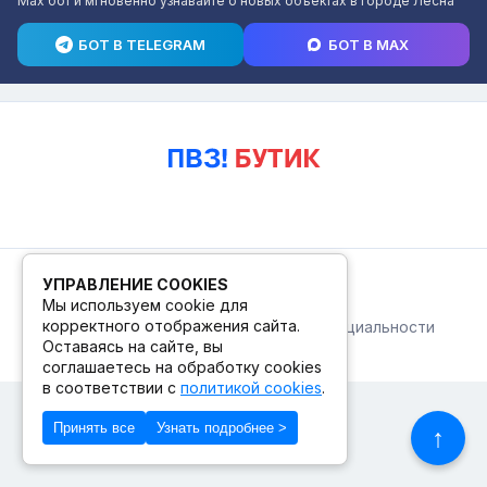
Max бот и мгновенно узнавайте о новых объектах в городе Лесна
БОТ В TELEGRAM
БОТ В MAX
© 2026. ПВЗ! БУТИК.
УПРАВЛЕНИЕ COOKIES
Мы используем cookie для
корректного отображения сайта.
Публичная оферта
Политика конфиденциальности
© Сделано в Фидживеб
Оставаясь на сайте, вы
соглашаетесь на обработку cookies
в соответствии с
политикой cookies
.
Принять все
Узнать подробнее >
↑